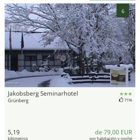
6
hotel.de
Jakobsberg Seminarhotel
Grünberg
71%
5,19
de 79,00 EUR
kilómetros
por habitación y noche