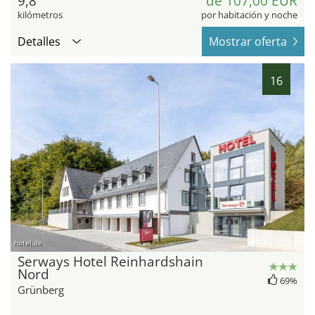
9,8
de 107,00 EUR
kilómetros
por habitación y noche
Detalles
Mostrar oferta
16
hotel.de
Serways Hotel Reinhardshain
Nord
69%
Grünberg