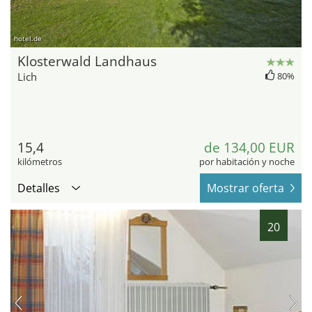
hotel.de
Klosterwald Landhaus
Lich
80%
15,4
de 134,00 EUR
kilómetros
por habitación y noche
Detalles
Mostrar oferta
20