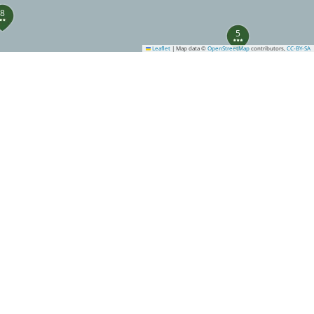
8
5
Leaflet
|
Map data ©
OpenStreetMap
contributors,
CC-BY-SA