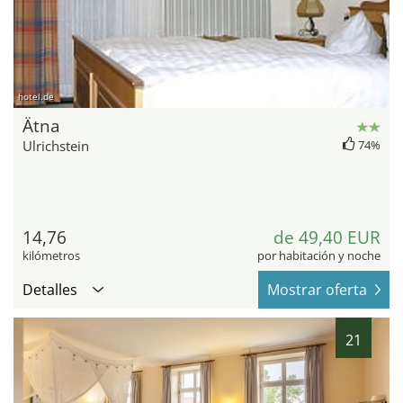
hotel.de
Ätna
Ulrichstein
74%
14,76
de 49,40 EUR
kilómetros
por habitación y noche
Detalles
Mostrar oferta
21