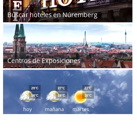
Buscar hoteles en Núremberg
Centros de Exposiciones
29°C
27°C
22°C
16°C
16°C
16°C
hoy
mañana
martes