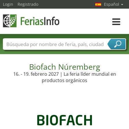
Login
Registrado
Español
Navega
toggle
Nombres de ferias
Países
Ciudades
Sectores de ferias
Sectores de proveedor de servicios
Biofach Núremberg
16. - 19. febrero 2027 | La feria líder mundial en
productos orgánicos