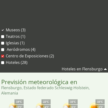
Museos (3)
Teatros (1)
Iglesias (1)
Aeródromos (4)
Centro de Exposiciones (2)
Hoteles (28)
Hoteles en Flensburgo
Previsión meteorológica en
Flensburgo, Estado federado Schleswig-Holstein,
Alemania
19°C
22°C
15°C
15°C
12°C
14°C
15°C
12°C