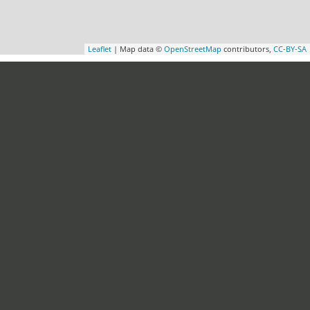
Leaflet
| Map data ©
OpenStreetMap
contributors,
CC-BY-SA