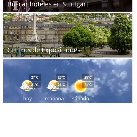
Buscar hoteles en Stuttgart
Centros de Exposiciones
27°C
23°C
25°C
21°C
21°C
21°C
hoy
mañana
sábado