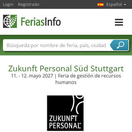
Login
Registrado
Español
Navega
toggle
Nombres de ferias
Países
Ciudades
Sectores de ferias
Zukunft Personal Süd Stuttgart
Sectores de proveedor de servicios
11. - 12. mayo 2027 | Feria de gestión de recursos
humanos