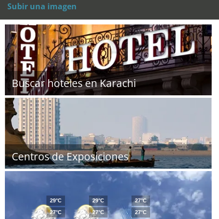
Subir una imagen
Buscar hoteles en Karachi
Centros de Exposiciones
29°C
29°C
27°C
27°C
27°C
27°C