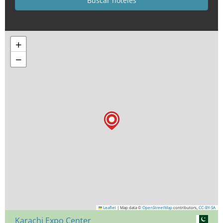
+
−
Leaflet
|
Map data ©
OpenStreetMap
contributors,
CC-BY-SA
Karachi Expo Center