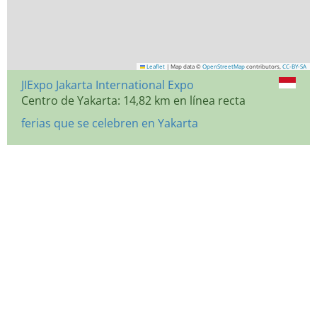
Leaflet
|
Map data ©
OpenStreetMap
contributors,
CC-BY-SA
JIExpo Jakarta International Expo
Centro de Yakarta: 14,82 km en línea recta
ferias que se celebren en Yakarta