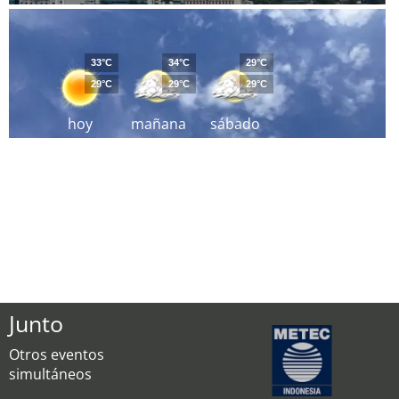
33°C
34°C
29°C
29°C
29°C
29°C
hoy
mañana
sábado
Junto
Otros eventos
simultáneos