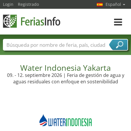
Login
Registrado
Español
Navega
toggle
Nombres de ferias
Países
Ciudades
Sectores de ferias
Sectores de proveedor de servicios
Water Indonesia Yakarta
09. - 12. septiembre 2026 | Feria de gestión de agua y
aguas residuales con enfoque en sostenibilidad