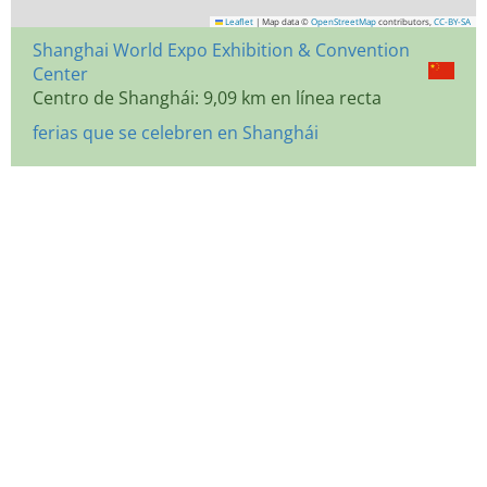
Leaflet
|
Map data ©
OpenStreetMap
contributors,
CC-BY-SA
Shanghai World Expo Exhibition & Convention
Center
Centro de Shanghái: 9,09 km en línea recta
ferias que se celebren en Shanghái