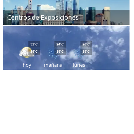
Centros de Exposiciones
31°C
24°C
26°C
28°C
28°C
28°C
hoy
mañana
lunes