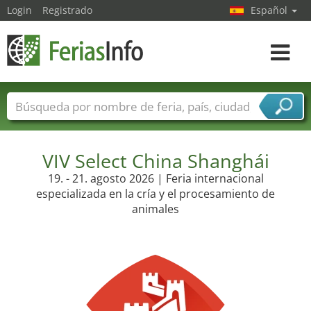
Login
Registrado
Español
Navega
toggle
Nombres de ferias
Países
Ciudades
Sectores de ferias
Sectores de proveedor de servicios
VIV Select China Shanghái
19. - 21. agosto 2026 | Feria internacional
especializada en la cría y el procesamiento de
animales