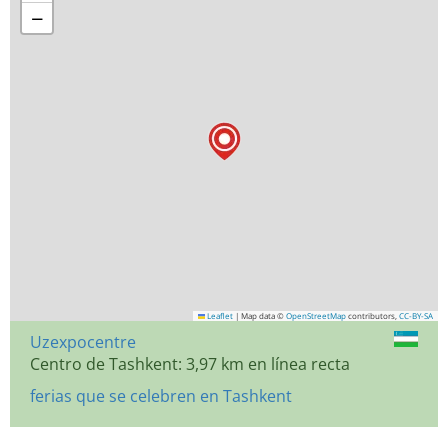
−
Leaflet
|
Map data ©
OpenStreetMap
contributors,
CC-BY-SA
Uzexpocentre
Centro de Tashkent: 3,97 km en línea recta
ferias que se celebren en Tashkent