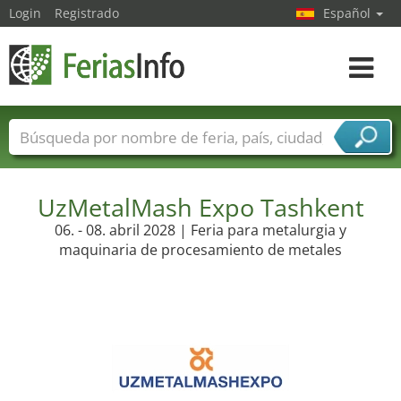
Login
Registrado
Español
Navega
toggle
Nombres de ferias
Países
Ciudades
Sectores de ferias
Sectores de proveedor de servicios
UzMetalMash Expo Tashkent
06. - 08. abril 2028 | Feria para metalurgia y
maquinaria de procesamiento de metales