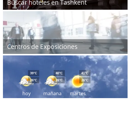
Buscar hoteles en Tashkent
Centros de Exposiciones
39°C
40°C
41°C
26°C
26°C
26°C
hoy
mañana
martes