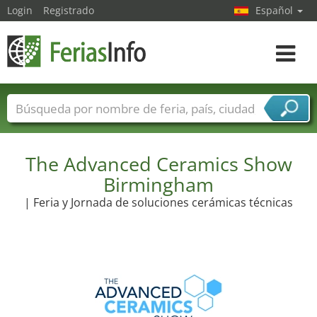
Login
Registrado
Español
Navega
toggle
Nombres de ferias
Países
Ciudades
Sectores de ferias
The Advanced Ceramics Show
Sectores de proveedor de servicios
Birmingham
| Feria y Jornada de soluciones cerámicas técnicas