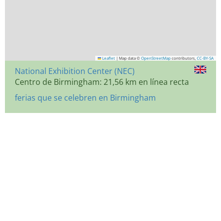
Leaflet
|
Map data ©
OpenStreetMap
contributors,
CC-BY-SA
National Exhibition Center (NEC)
Centro de Birmingham: 21,56 km en línea recta
ferias que se celebren en Birmingham