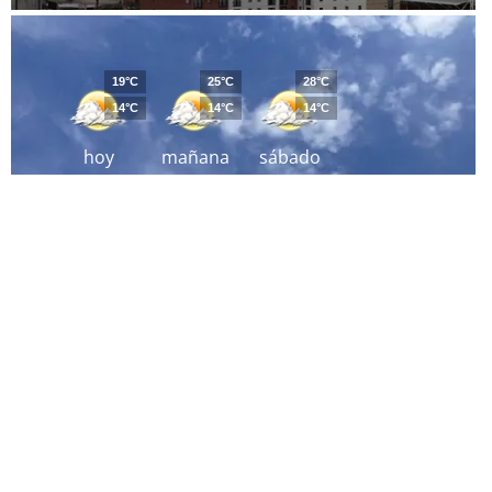
19°C
25°C
28°C
14°C
14°C
14°C
hoy
mañana
sábado