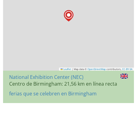
Leaflet
|
Map data ©
OpenStreetMap
contributors,
CC-BY-SA
National Exhibition Center (NEC)
Centro de Birmingham: 21,56 km en línea recta
ferias que se celebren en Birmingham