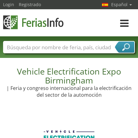
Login
Registrado
Español
Navega
toggle
Nombres de ferias
Países
Ciudades
Sectores de ferias
Sectores de proveedor de servicios
Vehicle Electrification Expo
Birmingham
| Feria y congreso internacional para la electrificación
del sector de la automoción