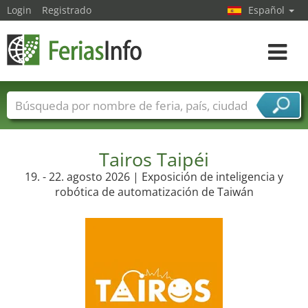
Login
Registrado
Español
Navega
toggle
Nombres de ferias
Países
Ciudades
Sectores de ferias
Sectores de proveedor de servicios
Tairos Taipéi
19. - 22. agosto 2026 | Exposición de inteligencia y
robótica de automatización de Taiwán