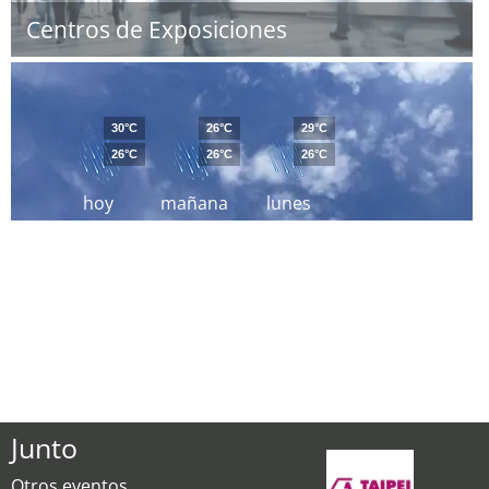
Centros de Exposiciones
30°C
26°C
29°C
26°C
26°C
26°C
hoy
mañana
lunes
Junto
Otros eventos