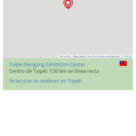
Leaflet
|
Map data ©
OpenStreetMap
contributors,
CC-BY-SA
Taipei Nangang Exhibition Center
Centro de Taipéi: 7,50 km en línea recta
ferias que se celebren en Taipéi