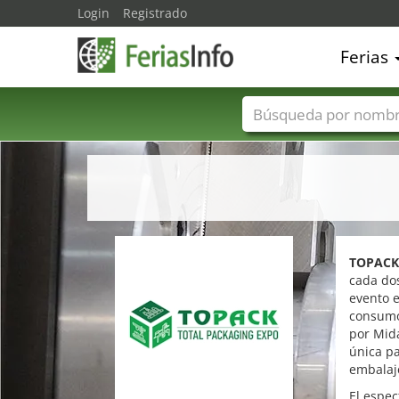
Login
Registrado
Ferias
Nombres de ferias
TOPACK
cada do
evento e
consumo 
por Mida
única pa
embalaj
El espec