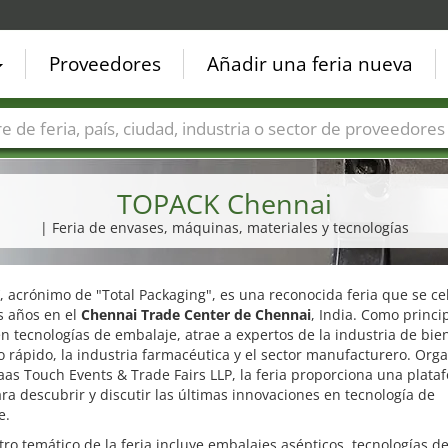
Proveedores
Añadir una feria nueva
Países
Ciudades
Sectores de ferias
Sectores de prove
TOPACK Chennai
| Feria de envases, máquinas, materiales y tecnologías
, acrónimo de "Total Packaging", es una reconocida feria que se ce
s años en el
Chennai Trade Center de Chennai
, India. Como princi
n tecnologías de embalaje, atrae a expertos de la industria de bie
rápido, la industria farmacéutica y el sector manufacturero. Org
as Touch Events & Trade Fairs LLP, la feria proporciona una plata
ra descubrir y discutir las últimas innovaciones en tecnología de
e.
tro temático de la feria incluye embalajes asépticos, tecnologías d