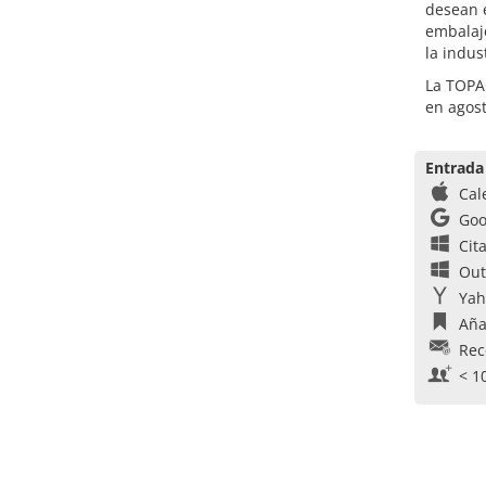
desean e
embalaj
la indus
La TOPA
en agos
Entrada
Cal
Goo
Cit
Out
Yah
Aña
Rec
< 1