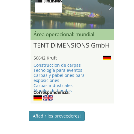
Área operacional: mundial
TENT DIMENSIONS GmbH
56642 Kruft
Construccion de carpas
Tecnología para eventos
Carpas y pabellones para
exposiciones
Carpas industriales
Alquiler de tiendas
Correspondencia:
Añadir los proveedores!