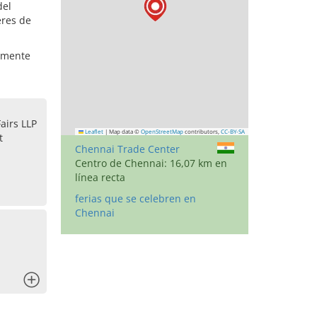
del
eres de
lemente
airs LLP
Leaflet
|
Map data ©
OpenStreetMap
contributors,
CC-BY-SA
t
Chennai Trade Center
Centro de Chennai: 16,07 km en
línea recta
ferias que se celebren en
Chennai
x