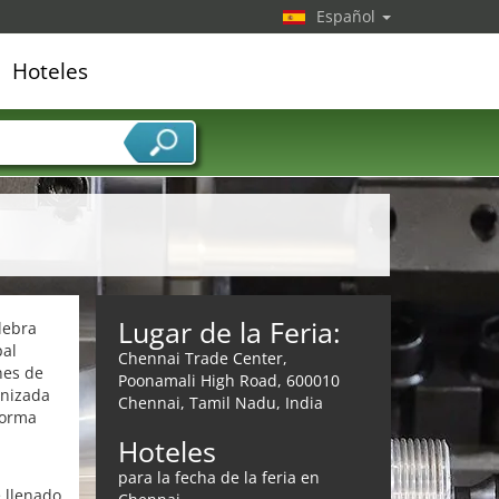
Español
Hoteles
edor de servicios
Lugar de la Feria:
lebra
pal
Chennai Trade Center,
nes de
Poonamali High Road, 600010
anizada
Chennai, Tamil Nadu, India
forma
Hoteles
para la fecha de la feria en
e llenado