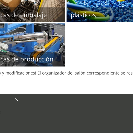
icas de embalaje
plásticos
icas de producción
s y modificaciones! El organizador del salón correspondiente se re
s