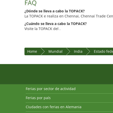
FAQ
¿Dónde se lleva a cabo la TOPACK?
La TOPACK e realiza en Chennai, Chennai Trade Cen
¿Cuándo se lleva a cabo la TOPACK?
Visite la TOPACK del .
Home
Mundial
India
Estado fed
Ferias por sector de actividad
Ferias por país
Ciudades con ferias en Alemania