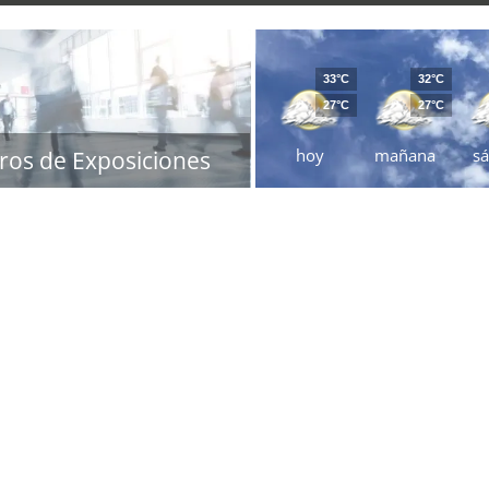
33°C
32°C
27°C
27°C
hoy
mañana
s
ros de Exposiciones