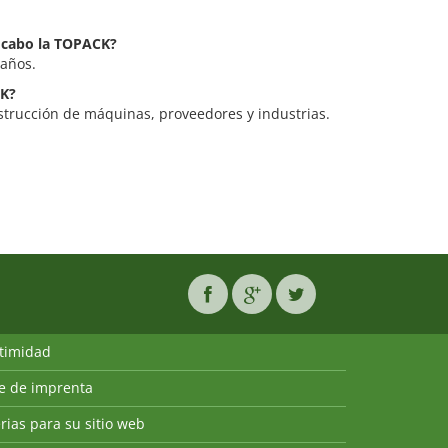
a cabo la TOPACK?
 años.
CK?
strucción de máquinas, proveedores y industrias.
ntimidad
ie de imprenta
rias para su sitio web