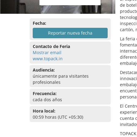
de botel
producto
tecnolo
Fecha:
inspecci
cartón, 
Reportar nueva fecha
La feria
fomentan
Contacto de Feria
internac
Mostrar email
diferent
www.topack.in
embalaj
Audiencia:
Destacan
únicamente para visitantes
innovaci
profesionales
embalaje
encuent
Frecuencia:
persona
cada dos años
El Cent
Hora local:
experien
00:59 horas (UTC +05:30)
cuenta c
invitado
TOPACK 