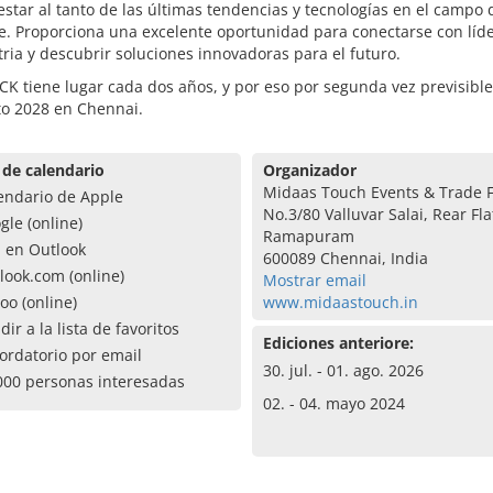
star al tanto de las últimas tendencias y tecnologías en el campo 
e. Proporciona una excelente oportunidad para conectarse con líd
tria y descubrir soluciones innovadoras para el futuro.
CK tiene lugar cada dos años, y por eso por segunda vez previsib
to 2028 en Chennai.
 de calendario
Organizador
Midaas Touch Events & Trade F
endario de Apple
No.3/80 Valluvar Salai, Rear Fla
gle (online)
Ramapuram
a en Outlook
600089 Chennai, India
look.com (online)
Mostrar email
oo (online)
www.midaastouch.in
dir a la lista de favoritos
Ediciones anteriore:
ordatorio por email
30. jul. - 01. ago. 2026
000 personas interesadas
02. - 04. mayo 2024