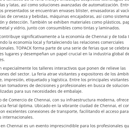
las y latas, así como soluciones avanzadas de automatización. Entr
s presentados se encuentran envases blister, envasadoras al vací
gías de cerveza y bebidas, máquinas encajadoras, así como sistem
ón y detección. También se exhiben materiales como plásticos, pap
metal y vidrio, junto con consumibles como tintas y laminados.
 contribuye significativamente a la economía de Chennai y de toda 
do la economía local y fortaleciendo las relaciones comerciales
ionales. TOPACK forma parte de una serie de ferias que se celebr
es lugares y desempeñan un papel crucial en la industria global d
es.
 especialmente los talleres interactivos que ponen de relieve las
ones del sector. La feria atrae visitantes y expositores de los ámbi
, impresión, etiquetado y logística. Entre los principales visitantes
ran tomadores de decisiones y profesionales en busca de solucion
lizadas para sus necesidades de embalaje.
ro de Comercio de Chennai, con su infraestructura moderna, ofrec
cia ferial óptima. Ubicado en la vibrante ciudad de Chennai, el co
on excelentes conexiones de transporte, facilitando el acceso para
s internacionales.
en Chennai es un evento imprescindible para los profesionales q