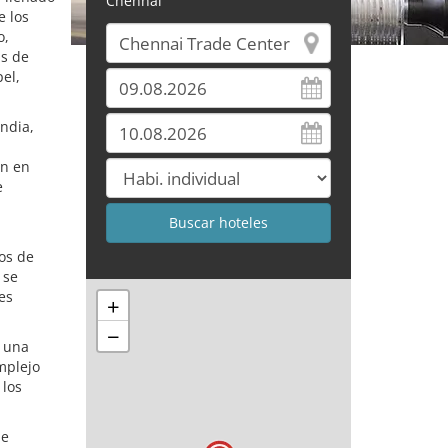
Chennai
e los
o,
as de
el,
India,
an en
e
tos de
 se
es
+
−
e una
mplejo
 los
ue