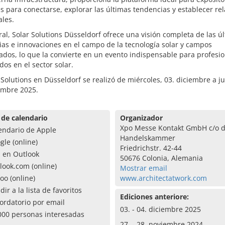
es para conectarse, explorar las últimas tendencias y establecer re
les.
al, Solar Solutions Düsseldorf ofrece una visión completa de las ú
as e innovaciones en el campo de la tecnología solar y campos
ados, lo que la convierte en un evento indispensable para profesio
dos en el sector solar.
 Solutions en Düsseldorf se realizó de miércoles, 03. diciembre a j
embre 2025.
 de calendario
Organizador
Xpo Messe Kontakt GmbH c/o d
endario de Apple
Handelskammer
gle (online)
Friedrichstr. 42-44
a en Outlook
50676 Colonia, Alemania
look.com (online)
Mostrar email
oo (online)
www.architectatwork.com
dir a la lista de favoritos
Ediciones anteriore:
ordatorio por email
03. - 04. diciembre 2025
000 personas interesadas
27. - 28. noviembre 2024