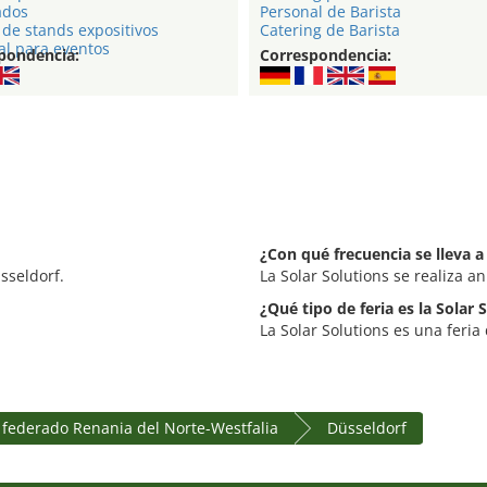
ados
Personal de Barista
de stands expositivos
Catering de Barista
al para eventos
pondencia:
Correspondencia:
¿Con qué frecuencia se lleva a
sseldorf.
La Solar Solutions se realiza a
¿Qué tipo de feria es la Solar 
La Solar Solutions es una feria
 federado Renania del Norte-Westfalia
Düsseldorf