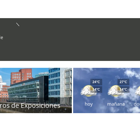
de
24°C
27°C
14°C
14°C
hoy
mañana
do
ros de Exposiciones