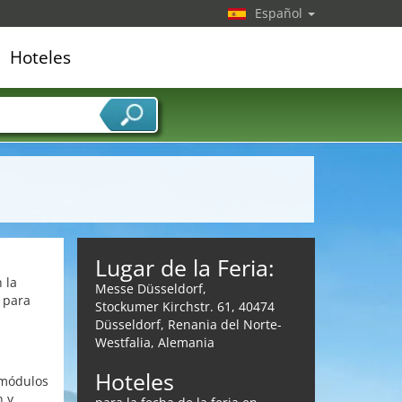
Español
Hoteles
edor de servicios
Lugar de la Feria:
 la
Messe Düsseldorf,
 para
Stockumer Kirchstr. 61, 40474
Düsseldorf, Renania del Norte-
Westfalia, Alemania
Hoteles
 módulos
n y