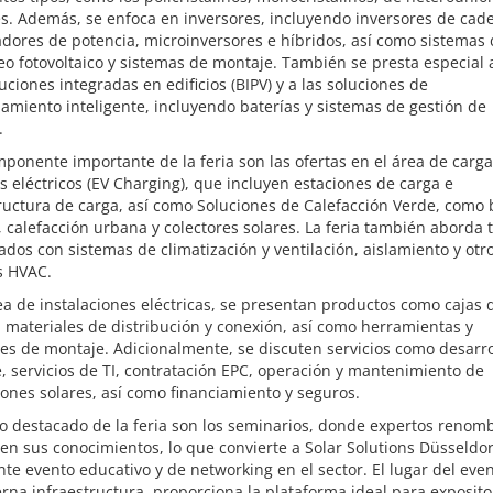
es. Además, se enfoca en inversores, incluyendo inversores de cad
dores de potencia, microinversores e híbridos, así como sistemas
o fotovoltaico y sistemas de montaje. También se presta especial 
luciones integradas en edificios (BIPV) y a las soluciones de
miento inteligente, incluyendo baterías y sistemas de gestión de
.
ponente importante de la feria son las ofertas en el área de carg
s eléctricos (EV Charging), que incluyen estaciones de carga e
tructura de carga, así como Soluciones de Calefacción Verde, com
, calefacción urbana y colectores solares. La feria también aborda
ados con sistemas de climatización y ventilación, aislamiento y otr
s HVAC.
ea de instalaciones eléctricas, se presentan productos como cajas 
, materiales de distribución y conexión, así como herramientas y
es de montaje. Adicionalmente, se discuten servicios como desarro
, servicios de TI, contratación EPC, operación y mantenimiento de
iones solares, así como financiamiento y seguros.
o destacado de la feria son los seminarios, donde expertos renom
n sus conocimientos, lo que convierte a Solar Solutions Düsseldo
te evento educativo y de networking en el sector. El lugar del even
na infraestructura, proporciona la plataforma ideal para exposito