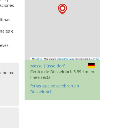
laciones
ltimas
nales e
ueves,
Leaflet
|
Map data ©
OpenStreetMap
contributors,
CC-BY-SA
Messe Düsseldorf
Centro de Düsseldorf: 6,39 km en
ebelux-
línea recta
ferias que se celebren en
Düsseldorf