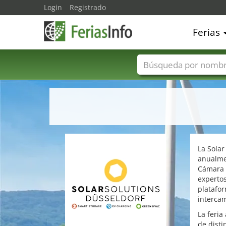
Login
Registrado
Ferias
Nombres de ferias
La Solar
anualme
Cámara 
expertos
platafor
intercam
La feria
de disti