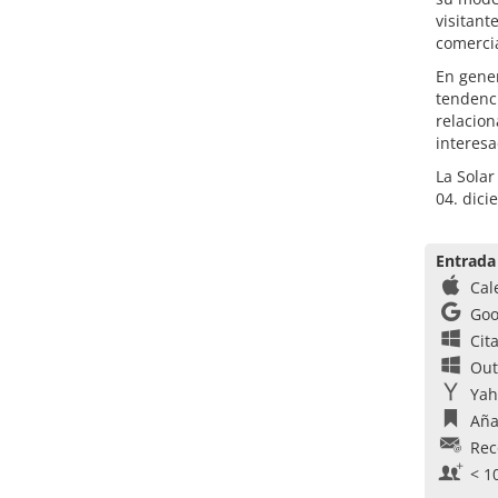
visitant
comercia
En gener
tendenci
relacion
interesa
La Solar
04. dici
Entrada
Cal
Goo
Cit
Out
Yah
Aña
Rec
< 1