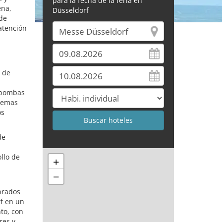
para la fecha de la feria en
ena,
Düsseldorf
 de
atención
a de
o bombas
 temas
os
de
llo de
+
−
brados
rf en un
to, con
res y