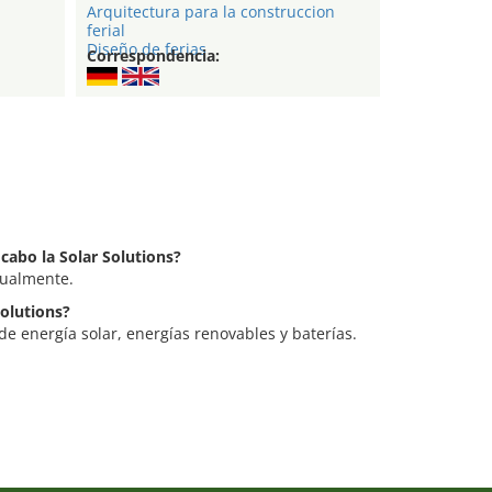
Arquitectura para la construccion
ferial
Diseño de ferias
Correspondencia:
 cabo la Solar Solutions?
nualmente.
Solutions?
 de energía solar, energías renovables y baterías.