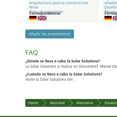
Arquitectura para la construccion
emple
ferial
Diseño 
Pisos de exposición
Person
Correspondencia:
Corres
Añadir los proveedores!
FAQ
¿Dónde se lleva a cabo la Solar Solutions?
La Solar Solutions e realiza en Düsseldorf, Messe Dü
¿Cuándo se lleva a cabo la Solar Solutions?
Visite la Solar Solutions del .
Home
Mundial
Alemania
Estado