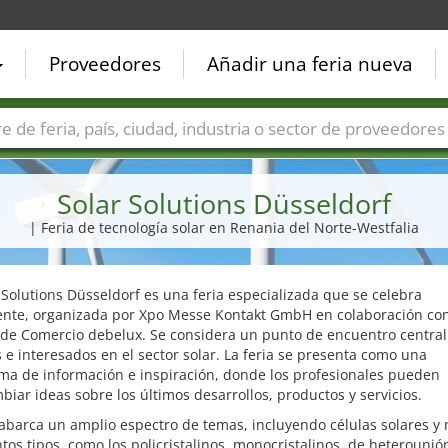
Proveedores
Añadir una feria nueva
Países
Ciudades
Sectores de ferias
Sectores de prove
Solar Solutions Düsseldorf
| Feria de tecnología solar en Renania del Norte-Westfalia
 Solutions Düsseldorf es una feria especializada que se celebra
nte, organizada por Xpo Messe Kontakt GmbH en colaboración con
de Comercio debelux. Se considera un punto de encuentro central
 e interesados en el sector solar. La feria se presenta como una
ma de información e inspiración, donde los profesionales pueden
biar ideas sobre los últimos desarrollos, productos y servicios.
 abarca un amplio espectro de temas, incluyendo células solares y
ntos tipos, como los policristalinos, monocristalinos, de heterounió