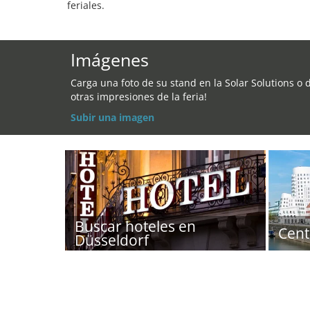
feriales.
Imágenes
Carga una foto de su stand en la Solar Solutions o 
otras impresiones de la feria!
Subir una imagen
Buscar hoteles en
Cent
Düsseldorf