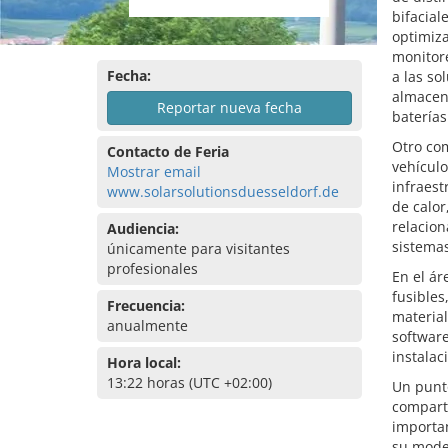
bifacial
optimiza
monitore
Fecha:
a las so
almacena
Reportar nueva fecha
baterías
Otro com
Contacto de Feria
vehículo
Mostrar email
infraes
www.solarsolutionsduesseldorf.de
de calor
relacion
Audiencia:
sistema
únicamente para visitantes
profesionales
En el ár
fusibles
Frecuencia:
material
anualmente
software
instalac
Hora local:
13:22 horas (UTC +02:00)
Un punt
comparte
importan
su moder