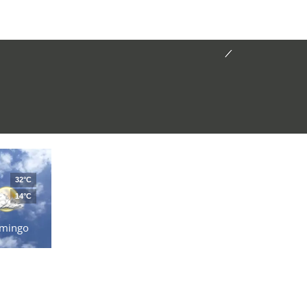
32°C
14°C
mingo