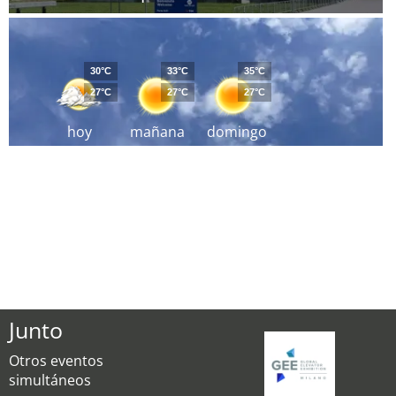
30°C
33°C
35°C
27°C
27°C
27°C
hoy
mañana
domingo
Junto
Otros eventos
simultáneos