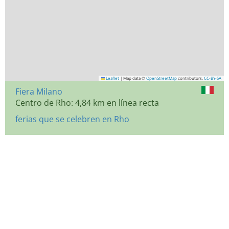
Leaflet
|
Map data ©
OpenStreetMap
contributors,
CC-BY-SA
Fiera Milano
Centro de Rho: 4,84 km en línea recta
ferias que se celebren en Rho