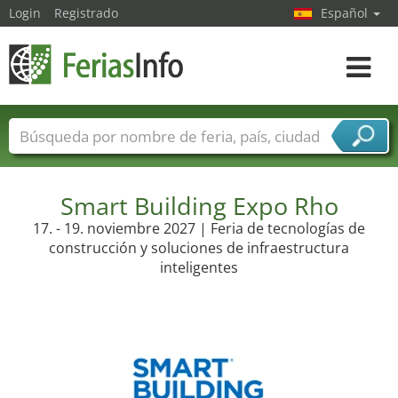
Login
Registrado
Español
Navega
toggle
Nombres de ferias
Países
Ciudades
Sectores de ferias
Sectores de proveedor de servicios
Smart Building Expo Rho
17. - 19. noviembre 2027 | Feria de tecnologías de
construcción y soluciones de infraestructura
inteligentes