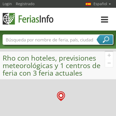
Login
Registrado
Español
Navega
toggle
Nombres de ferias
Países
Ciudades
Sectores de ferias
+
Rho con hoteles, previsiones
Sectores de proveedor de servicios
−
meteorológicas y 1 centros de
feria con 3 feria actuales