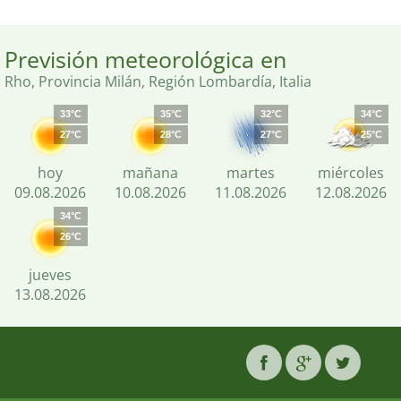
Previsión meteorológica en
Rho, Provincia Milán, Región Lombardía, Italia
33°C
35°C
32°C
34°C
27°C
28°C
27°C
25°C
hoy
mañana
martes
miércoles
09.08.2026
10.08.2026
11.08.2026
12.08.2026
34°C
26°C
jueves
13.08.2026