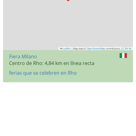
Leaflet
|
Map data ©
OpenStreetMap
contributors,
CC-BY-SA
Fiera Milano
Centro de Rho: 4,84 km en línea recta
ferias que se celebren en Rho