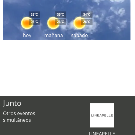
32°C
35°C
34°C
26°C
26°C
26°C
hoy
mañana
sábado
Junto
Otros eventos
simultáneos
LINEAPELLE