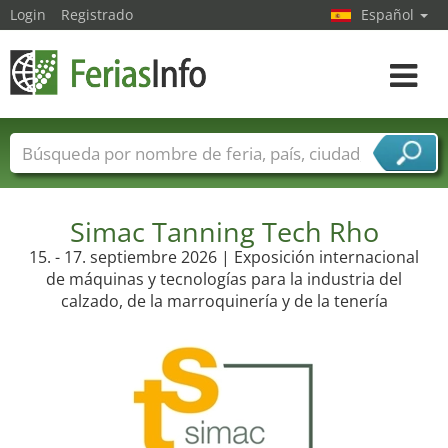
Login
Registrado
Español
Navega
toggle
Nombres de ferias
Países
Ciudades
Sectores de ferias
Sectores de proveedor de servicios
Simac Tanning Tech Rho
15. - 17. septiembre 2026 | Exposición internacional
de máquinas y tecnologías para la industria del
calzado, de la marroquinería y de la tenería