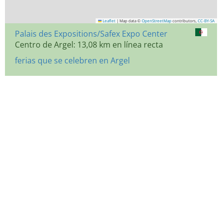
Leaflet
|
Map data ©
OpenStreetMap
contributors,
CC-BY-SA
Palais des Expositions/Safex Expo Center
Centro de Argel: 13,08 km en línea recta
ferias que se celebren en Argel