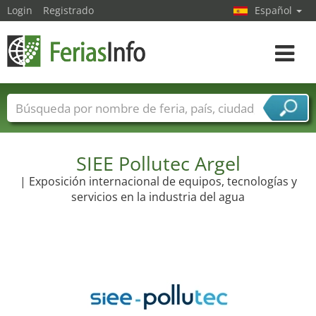
Login
Registrado
Español
Navega
toggle
Nombres de ferias
Países
Ciudades
Sectores de ferias
Sectores de proveedor de servicios
SIEE Pollutec Argel
| Exposición internacional de equipos, tecnologías y
servicios en la industria del agua