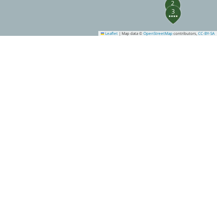
2
3
Leaflet
|
Map data ©
OpenStreetMap
contributors,
CC-BY-SA