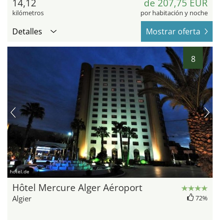
14,12
de 207,75 EUR
kilómetros
por habitación y noche
Detalles
Mostrar oferta
8
hotel.de
Hôtel Mercure Alger Aéroport
Algier
72%