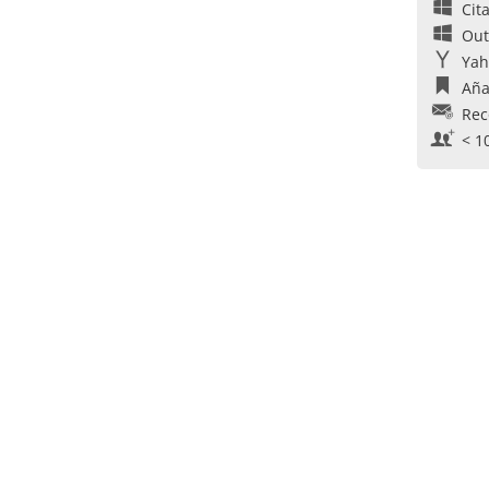
Cit
Out
Yah
Aña
Rec
< 1