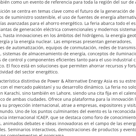
bién como un evento de referencia para toda la región del sur de 
ición se centra en temas clave como el futuro de la generación de 
s de suministro sostenible, el uso de fuentes de energía alternati
ías avanzadas para el ahorro energético. La feria abarca todo el es
antas de generación eléctrica convencionales y modernos sistemas
s, hasta innovaciones en los ámbitos del hidrógeno, la energía geo
ergía y la energía nuclear. Las empresas presentan generadores,
nes de automatización, equipos de conmutación, redes de transmis
a, sistemas de almacenamiento de energía, conceptos de iluminaci
 de control y componentes eficientes tanto para el uso industrial
o. El foco está en soluciones que permiten ahorrar recursos y fort
ividad del sector energético.
cterística distintiva de Power & Alternative Energy Asia es su estr
 con el mercado pakistaní y su desarrollo dinámico. La feria no sol
en Karachi, sino también en Lahore, siendo una cita fija en el calen
o de ambas ciudades. Ofrece una plataforma para la innovación lo
a su proyección internacional, atrae a empresas, expositores y visi
mundo. Uno de los puntos culminantes del evento es la reconocida
cia internacional ICAEP, que se destaca como foro de conocimient
s, animados debates e ideas innovadoras en el campo de las energ
es. Seminarios interactivos, demostraciones de productos y event
ing complementan el programa.