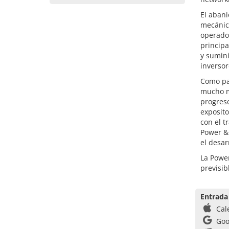
El abani
mecánico
operador
principa
y sumini
inversor
Como par
mucho má
progres
exposito
con el t
Power & 
el desar
La Power
previsi
Entrada
Cal
Goo