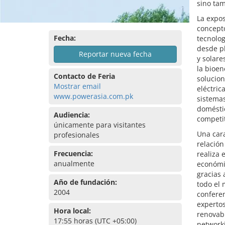
sino tam
La expos
concepto
Fecha:
tecnolog
desde pl
Reportar nueva fecha
y solare
la bioen
Contacto de Feria
solucio
Mostrar email
eléctric
www.powerasia.com.pk
sistemas
doméstic
Audiencia:
competit
únicamente para visitantes
Una cara
profesionales
relación
Frecuencia:
realiza 
anualmente
económic
gracias 
Año de fundación:
todo el 
2004
conferen
experto
Hora local:
renovabl
17:55 horas (UTC +05:00)
network