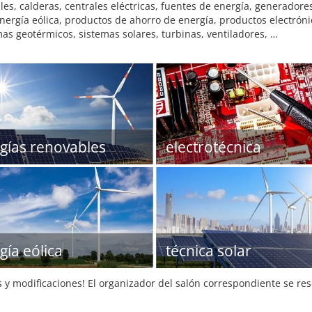
s, calderas, centrales eléctricas, fuentes de energía, generadores
nergía eólica, productos de ahorro de energía, productos electróni
mas geotérmicos, sistemas solares, turbinas, ventiladores, …
gías renovables
electrotécnica
gía eólica
técnica solar
s y modificaciones! El organizador del salón correspondiente se re