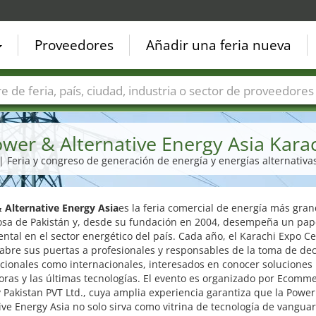
Proveedores
Añadir una feria nueva
Países
Ciudades
Sectores de ferias
Sectores de prove
wer & Alternative Energy Asia Kara
| Feria y congreso de generación de energía y energías alternativa
 Alternative Energy Asia
es la feria comercial de energía más gran
iosa de Pakistán y, desde su fundación en 2004, desempeña un pap
tal en el sector energético del país. Cada año, el Karachi Expo C
abre sus puertas a profesionales y responsables de la toma de dec
cionales como internacionales, interesados en conocer soluciones
ras y las últimas tecnologías. El evento es organizado por Ecomm
Pakistan PVT Ltd., cuya amplia experiencia garantiza que la Power
ive Energy Asia no solo sirva como vitrina de tecnología de vanguar