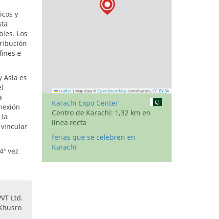
icos y
sta
bles. Los
tribución
fines e
y Asia es
l
Leaflet
|
Map data ©
OpenStreetMap
contributors,
CC-BY-SA
a
Karachi Expo Center
onexión
Centro de Karachi: 1,32 km en
 la
línea recta
 vincular
ferias que se celebren en
Karachi
4ª vez
VT Ltd.
 Khusro