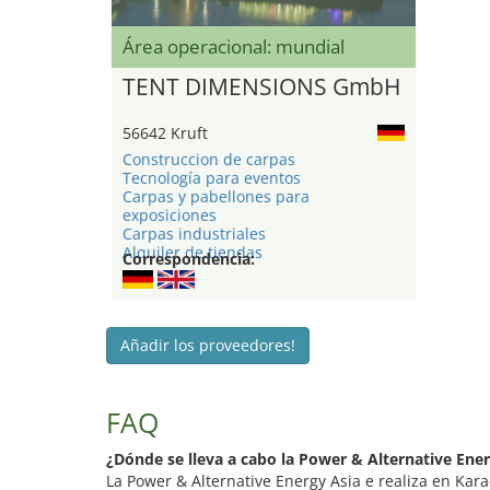
Área operacional: mundial
TENT DIMENSIONS GmbH
56642 Kruft
Construccion de carpas
Tecnología para eventos
Carpas y pabellones para
exposiciones
Carpas industriales
Alquiler de tiendas
Correspondencia:
Añadir los proveedores!
FAQ
¿Dónde se lleva a cabo la Power & Alternative Ener
La Power & Alternative Energy Asia e realiza en Kara