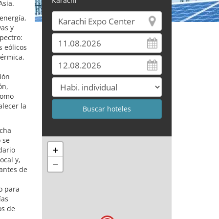
Karachi
Asia.
energía,
vas y
pectro:
 eólicos
térmica,
ión
ón,
 como
alecer la
echa
o se
+
dario
cal y,
−
tantes de
o para
ías
os de