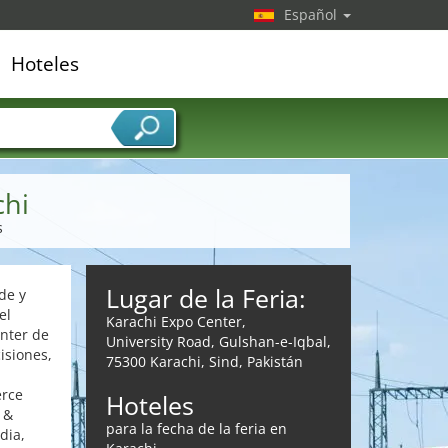
Español
Hoteles
edor de servicios
chi
s
Lugar de la Feria:
de y
el
Karachi Expo Center,
enter de
University Road, Gulshan-e-Iqbal,
isiones,
75300 Karachi, Sind, Pakistán
erce
Hoteles
 &
para la fecha de la feria en
dia,