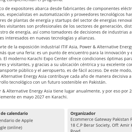
co de expositores abarca desde fabricantes de componentes eléctr
s, especialistas en automatización y proveedores tecnológicos ha
es de plantas de energía y startups del sector de energías renova
les visitantes son profesionales de los sectores de generación, dis
stro de energía, así como tomadores de decisiones de industrias a
es interesados en nuevas tecnologías y alianzas.
te de la exposición industrial ITIF Asia, Power & Alternative Energ
s que una feria: es un punto de encuentro para la innovación y e
o. El moderno Karachi Expo Center ofrece condiciones óptimas par
res y visitantes, y gracias a su ubicación céntrica y su excelente c
ransporte público y el aeropuerto, es de fácil acceso. De este modo,
Alternative Energy Asia contribuye cada año de manera decisiva a
rollo tecnológico con un futuro sostenible en Pakistán.
 & Alternative Energy Asia tiene lugar anualmente, y por eso por 2
blemente en mayo 2027 en Karachi.
 de calendario
Organizador
Ecommerce Gateway Pakistan P
endario de Apple
18 C.P Berar Society, Off: Amir
gle (online)
Road