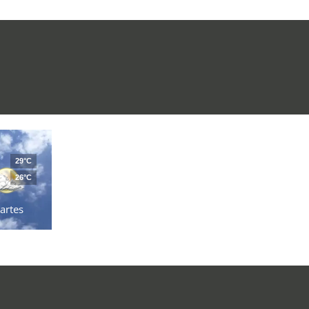
29°C
26°C
artes