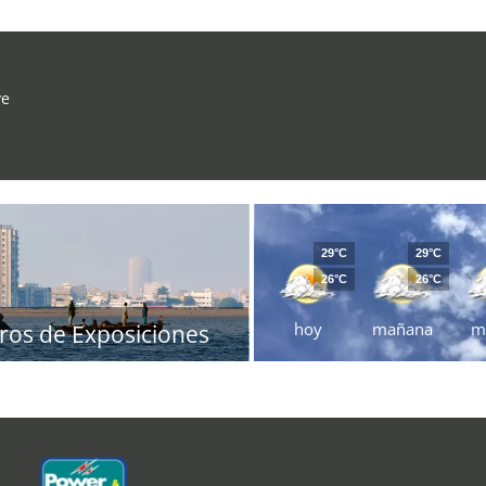
ve
29°C
29°C
26°C
26°C
hoy
mañana
m
ros de Exposiciones