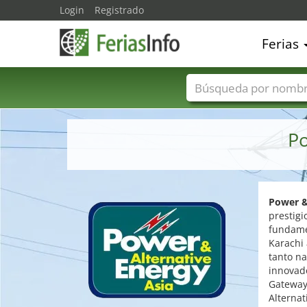
Login
Registrado
Ferias
Nombres de ferias
Po
Power &
prestig
fundamen
Karachi 
tanto na
innovado
Gateway 
Alternat