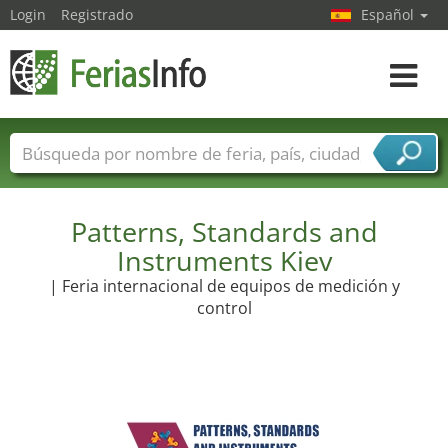
Login
Registrado
Español
Navega
toggle
Nombres de ferias
Países
Ciudades
Sectores de ferias
Sectores de proveedor de servicios
Patterns, Standards and
Instruments Kiev
| Feria internacional de equipos de medición y
control