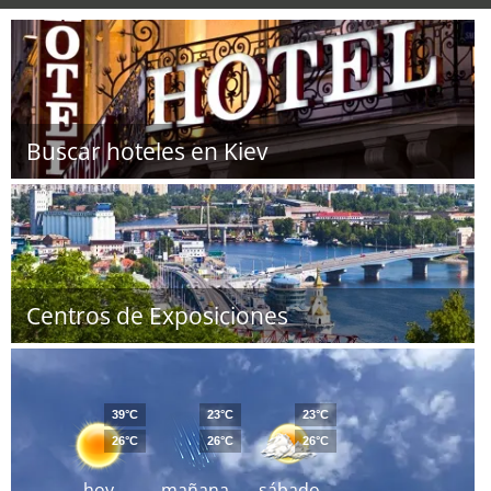
Buscar hoteles en Kiev
Centros de Exposiciones
39°C
23°C
23°C
26°C
26°C
26°C
hoy
mañana
sábado