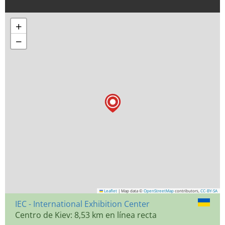
+
−
Leaflet
|
Map data ©
OpenStreetMap
contributors,
CC-BY-SA
IEC - International Exhibition Center
Centro de Kiev: 8,53 km en línea recta