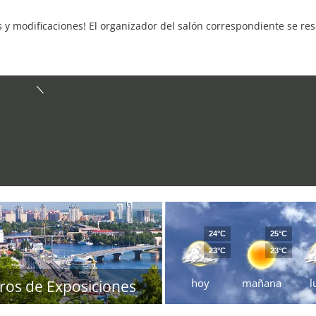
s y modificaciones! El organizador del salón correspondiente se re
24°C
25°C
23°C
23°C
hoy
mañana
l
ros de Exposiciones