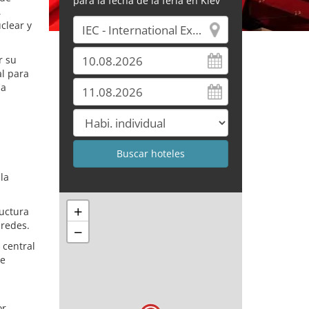
para la fecha de la feria en Kiev
,
clear y
r su
al para
 a
la
+
ructura
 redes.
−
 central
 e
or