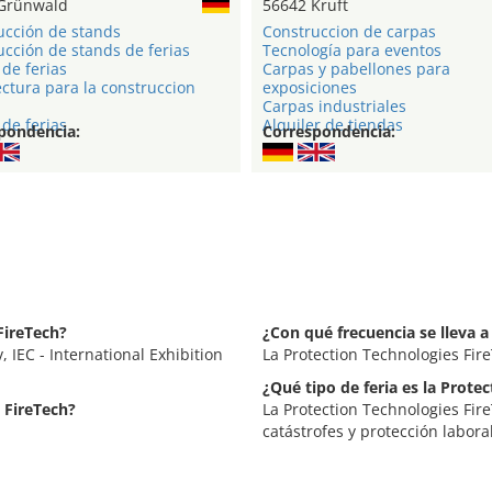
Grünwald
56642 Kruft
ucción de stands
Construccion de carpas
cción de stands de ferias
Tecnología para eventos
de ferias
Carpas y pabellones para
ctura para la construccion
exposiciones
Carpas industriales
de ferias
Alquiler de tiendas
pondencia:
Correspondencia:
FireTech?
¿Con qué frecuencia se lleva a
, IEC - International Exhibition
La Protection Technologies Fir
¿Qué tipo de feria es la Prote
 FireTech?
La Protection Technologies Fir
catástrofes y protección laboral