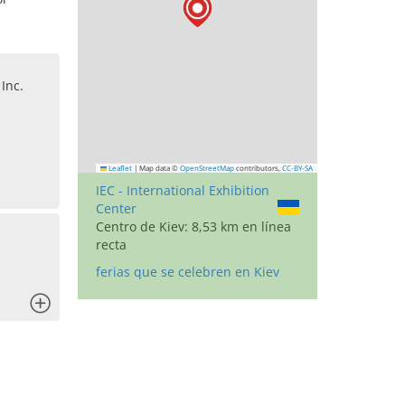
Inc.
Leaflet
|
Map data ©
OpenStreetMap
contributors,
CC-BY-SA
IEC - International Exhibition
Center
Centro de Kiev: 8,53 km en línea
recta
ferias que se celebren en Kiev
x