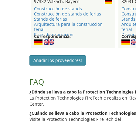
97332 Volkach, Bayern
82031 
Construcción de stands
Constr
Construcción de stands de ferias
Constru
Stands de ferias
Stands 
Arquitectura para la construccion
Arquite
ferial
ferial
Pisos de exposición
Diseño 
Correspondencia:
Corres
Añadir los proveedores!
FAQ
¿Dónde se lleva a cabo la Protection Technologies 
La Protection Technologies FireTech e realiza en Kiev
Center.
¿Cuándo se lleva a cabo la Protection Technologies
Visite la Protection Technologies FireTech del .