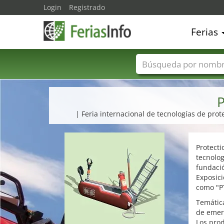
Login
Registrado
Ferias
Nombres de ferias
P
| Feria internacional de tecnologías de pro
Protecti
tecnolog
fundació
Exposici
como "PT
Temátic
de emerg
Los prod