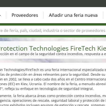
Proveedores
Añadir una feria nueva
Países
Ciudades
Sectores de ferias
Sectores de prove
rotection Technologies FireTech Ki
tección en el campo de la seguridad contra incendios, respuesta a
on Technologies/FireTech es una feria internacional especializada 
ías de protección en áreas relevantes para la seguridad. Desde su
n en 2002, se lleva a cabo cada dos años en el Centro Internaciona
ones (IEC) en Kiev, Ucrania. El nombre de la feria, a menudo abrev
", refleja su enfoque en tecnologías de seguridad integral.
amente, la feria abarca áreas como protección contra incendios, 
encia, operaciones de rescate, seguridad laboral y protección de 
uctos exhibidos incluyen equipos de extinción y rescate, sistemas