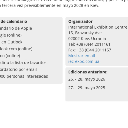
 tercera vez previsiblemente en mayo 2028 en Kiev.
 de calendario
Organizador
International Exhibition Centre 
endario de Apple
15, Brovarsky Ave
gle (online)
02002 Kiev, Ucrania
a en Outlook
Tel: +38 (0)44 2011161
look.com (online)
Fax: +38 (0)44 2011157
oo (online)
Mostrar email
iec-expo.com.ua
dir a la lista de favoritos
ordatorio por email
Ediciones anteriore:
000 personas interesadas
26. - 28. mayo 2026
27. - 29. mayo 2025