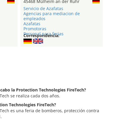
45468 Mülheim an der Ruhr
Servicio de Azafatas
Agencias para mediacion de
empleados
Azafatas
Promotoras
Personal para ferias
Correspondencia:
 cabo la Protection Technologies FireTech?
eTech se realiza cada dos años.
ction Technologies FireTech?
eTech es una feria de bomberos, protección contra
.