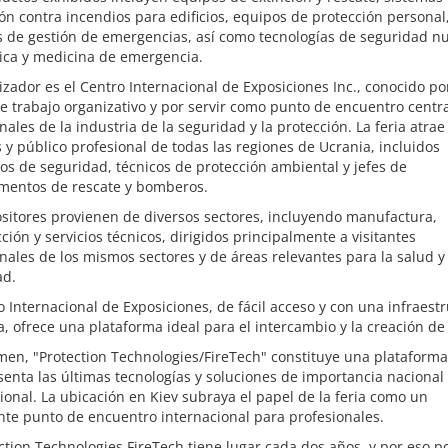
ón contra incendios para edificios, equipos de protección personal
 de gestión de emergencias, así como tecnologías de seguridad nu
ica y medicina de emergencia.
izador es el Centro Internacional de Exposiciones Inc., conocido po
e trabajo organizativo y por servir como punto de encuentro centr
nales de la industria de la seguridad y la protección. La feria atrae
 y público profesional de todas las regiones de Ucrania, incluidos
os de seguridad, técnicos de protección ambiental y jefes de
mentos de rescate y bomberos.
sitores provienen de diversos sectores, incluyendo manufactura,
ción y servicios técnicos, dirigidos principalmente a visitantes
nales de los mismos sectores y de áreas relevantes para la salud y 
ad.
o Internacional de Exposiciones, de fácil acceso y con una infraest
 ofrece una plataforma ideal para el intercambio y la creación de
en, "Protection Technologies/FireTech" constituye una plataforma
enta las últimas tecnologías y soluciones de importancia nacional
ional. La ubicación en Kiev subraya el papel de la feria como un
te punto de encuentro internacional para profesionales.
ction Technologies FireTech tiene lugar cada dos años, y por eso p