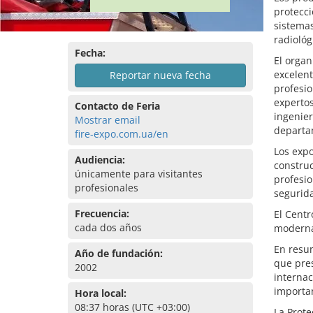
protecci
sistemas
radiológ
Fecha:
El organ
excelent
Reportar nueva fecha
profesio
expertos
Contacto de Feria
ingenier
Mostrar email
departa
fire-expo.com.ua/en
Los expo
Audiencia:
construc
únicamente para visitantes
profesio
profesionales
segurid
Frecuencia:
El Centr
cada dos años
moderna,
En resum
Año de fundación:
que pres
2002
internac
importan
Hora local:
08:37 horas (UTC +03:00)
La Prote