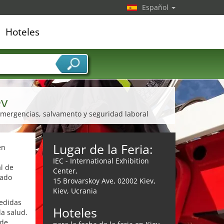
Español
Hoteles
edor de servicios
ev
 emergencias, salvamento y seguridad laboral
Lugar de la Feria:
en
IEC - International Exhibition
l de
Center,
iado
15 Brovarskoy Ave, 02002 Kiev,
Kiev, Ucrania
medidas
Hoteles
la salud.
 de