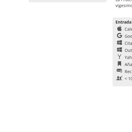
vigesimo
Entrada
Cal
Goo
Cit
Out
Yah
Aña
Rec
< 1