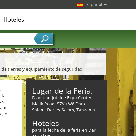
Español
Hoteles
edor de servicios
o de tierras y equipamiento de seguridad
Lugar de la Feria:
ha
 la
Diamond Jubilee Expo Center,
s se
Malik Road, 57VJ+W8 Dar es-
aam.
Salam, Dar es-Salam, Tanzania
a, el
Hoteles
para la fecha de la feria en Dar