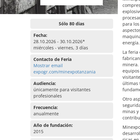
compres
explosiv
procesa
Sólo 80 dias
para los
aspecto
Fecha:
maquinar
28.10.2026 - 30.10.2026*
energía.
miércoles - viernes, 3 días
La feria
fabrican
Contacto de Feria
minera. 
Mostrar email
equipos 
expogr.com/minexpotanzania
visitant
Audiencia:
últimas
únicamente para visitantes
fundame
profesionales
Otro asp
segurid
Frecuencia:
minas y 
anualmente
contribu
Año de fundación:
Minexpo 
2015
desarrol
ricas e