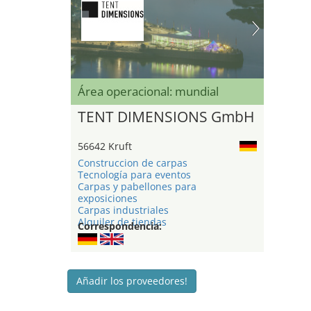
Área operacional: mundial
TENT DIMENSIONS GmbH
56642 Kruft
Construccion de carpas
Tecnología para eventos
Carpas y pabellones para
exposiciones
Carpas industriales
Alquiler de tiendas
Correspondencia:
Añadir los proveedores!