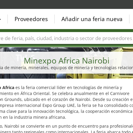
Proveedores
Añadir una feria nueva
Países
Ciudades
Sectores de ferias
Sectores de prove
Minexpo Africa Nairobi
ia de minería, minerales, equipos de minería y tecnologías relaci
 Africa
es la feria comercial líder en tecnologías de minería y
iento en África Oriental. Se celebra anualmente en el Carnivore
on Grounds, ubicado en el corazón de Nairobi. Desde su creación 
mpresa internacional Expo Group UAE, la feria se ha consolidado 
ma clave para la innovación tecnológica, la cooperación económica 
n en la industria minera africana.
, Nairobi se convierte en un punto de encuentro para profesional
inero tanto regionales como internacionales. La feria abarca todo e