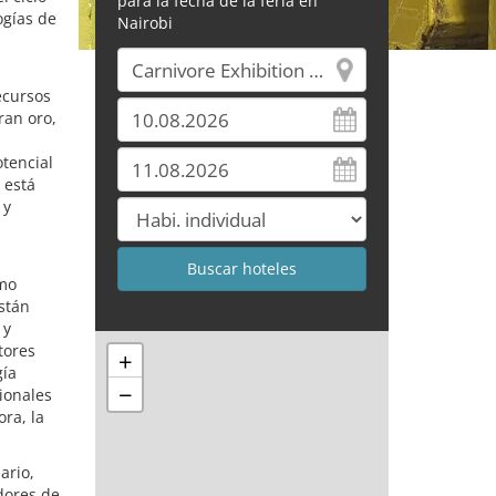
para la fecha de la feria en
ogías de
Nairobi
ecursos
ran oro,
tencial
 está
 y
omo
están
 y
tores
+
gía
−
sionales
ra, la
ario,
dores de