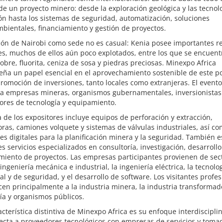
de un proyecto minero: desde la exploración geológica y las tecnol
ón hasta los sistemas de seguridad, automatización, soluciones
ientales, financiamiento y gestión de proyectos.
ión de Nairobi como sede no es casual: Kenia posee importantes r
s, muchos de ellos aún poco explotados, entre los que se encuent
cobre, fluorita, ceniza de sosa y piedras preciosas. Minexpo Africa
ña un papel esencial en el aprovechamiento sostenible de este po
promoción de inversiones, tanto locales como extranjeras. El evento
o a empresas mineras, organismos gubernamentales, inversionistas
ores de tecnología y equipamiento.
a de los expositores incluye equipos de perforación y extracción,
oras, camiones volquete y sistemas de válvulas industriales, así c
es digitales para la planificación minera y la seguridad. También 
s servicios especializados en consultoría, investigación, desarrollo
miento de proyectos. Las empresas participantes provienen de sec
ingeniería mecánica e industrial, la ingeniería eléctrica, la tecnolo
l y de seguridad, y el desarrollo de software. Los visitantes profe
en principalmente a la industria minera, la industria transformado
ía y organismos públicos.
cterística distintiva de Minexpo Africa es su enfoque interdisciplin
ecta a proveedores tecnológicos con empresas de servicios y toma