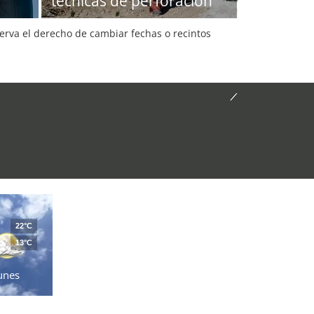
técnicas de perforación
serva el derecho de cambiar fechas o recintos
22°C
13°C
unes