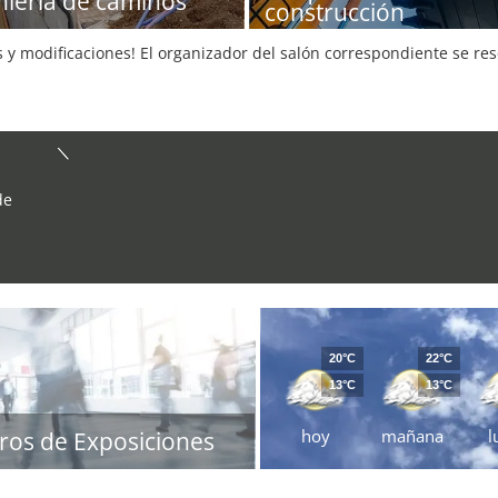
niería de caminos
construcción
s y modificaciones! El organizador del salón correspondiente se re
de
20°C
22°C
13°C
13°C
hoy
mañana
l
ros de Exposiciones