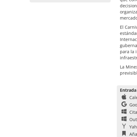
decision
organiza
mercado
El Carni
estándar
Internac
gubernam
para la 
infraest
La Minex
previsib
Entrada
Cal
Goo
Cit
Out
Yah
Aña