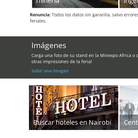
minería
inge
Renuncia:
Todos los datos sin garantía, salvo errore
feriales.
Imágenes
Carga una foto de su stand en la Minexpo Africa o 
otras impresiones de la feria!
Subir una imagen
Buscar hoteles en Nairobi
Cent