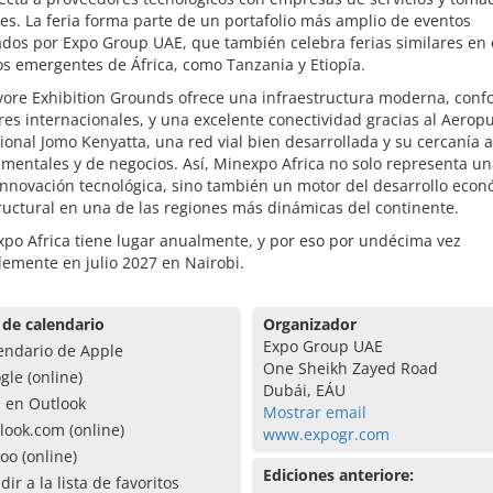
es. La feria forma parte de un portafolio más amplio de eventos
dos por Expo Group UAE, que también celebra ferias similares en 
s emergentes de África, como Tanzania y Etiopía.
vore Exhibition Grounds ofrece una infraestructura moderna, conf
es internacionales, y una excelente conectividad gracias al Aerop
ional Jomo Kenyatta, una red vial bien desarrollada y su cercanía 
entales y de negocios. Así, Minexpo Africa no solo representa una
innovación tecnológica, sino también un motor del desarrollo econ
ructural en una de las regiones más dinámicas del continente.
po Africa tiene lugar anualmente, y por eso por undécima vez
lemente en julio 2027 en Nairobi.
 de calendario
Organizador
Expo Group UAE
endario de Apple
One Sheikh Zayed Road
gle (online)
Dubái, EÁU
a en Outlook
Mostrar email
look.com (online)
www.expogr.com
oo (online)
Ediciones anteriore:
dir a la lista de favoritos