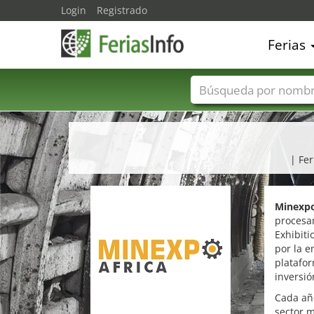
Login
Registrado
Ferias
Nombres de ferias
| Fer
Minexpo
procesam
Exhibiti
por la e
platafor
inversió
Cada año
sector m