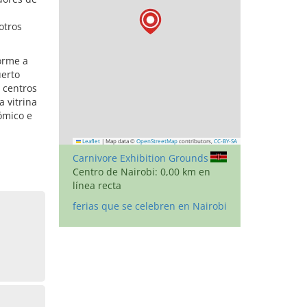
otros
orme a
uerto
a centros
 vitrina
ómico e
Leaflet
|
Map data ©
OpenStreetMap
contributors,
CC-BY-SA
Carnivore Exhibition Grounds
Centro de Nairobi: 0,00 km en
línea recta
ferias que se celebren en Nairobi