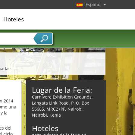
Español
Hoteles
edor de servicios
onadas
Lugar de la Feria:
Carnivore Exhibition Grounds,
en 2014
Langata Link Road, P. O. Box
como una
56685, MRC2+PF, Nairobi,
y la
Nairobi, Kenia
Hoteles
es del
l ciclo