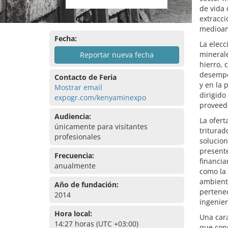
de vida 
extracci
medioamb
Fecha:
La elecc
minerale
Reportar nueva fecha
hierro, 
desempe
Contacto de Feria
y en la 
Mostrar email
dirigid
expogr.com/kenyaminexpo
proveed
Audiencia:
La ofert
únicamente para visitantes
triturad
profesionales
solucion
presente
Frecuencia:
financia
anualmente
como la 
ambienta
Año de fundación:
pertenec
2014
ingenier
Hora local:
Una cara
14:27 horas (UTC +03:00)
que con