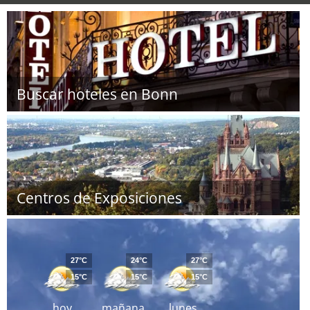
Buscar hoteles en Bonn
Centros de Exposiciones
27°C
24°C
27°C
15°C
15°C
15°C
hoy
mañana
lunes