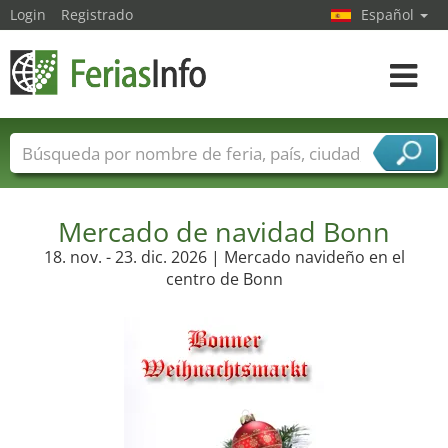
Login
Registrado
Español
Navega
toggle
Nombres de ferias
Países
Ciudades
Sectores de ferias
Sectores de proveedor de servicios
Mercado de navidad Bonn
18. nov. - 23. dic. 2026 | Mercado navideño en el
centro de Bonn