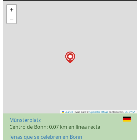
+
−
Leaflet
|
Map data ©
OpenStreetMap
contributors,
CC-BY-SA
Münsterplatz
Centro de Bonn: 0,07 km en línea recta
ferias que se celebren en Bonn