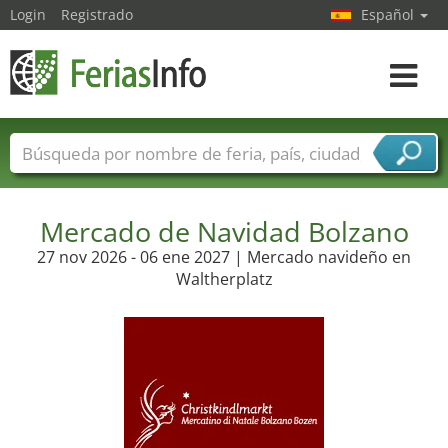
Login
Registrado
Español
Navega
toggle
Nombres de ferias
Países
Ciudades
Sectores de ferias
Mercado de Navidad Bolzano
Sectores de proveedor de servicios
27 nov 2026 - 06 ene 2027 | Mercado navideño en
Waltherplatz