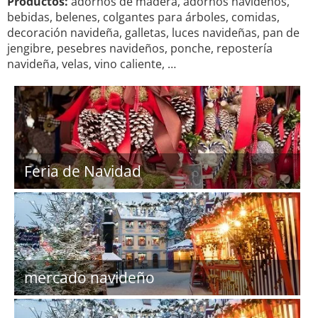
Productos:
adornos de madera, adornos navideños,
bebidas, belenes, colgantes para árboles, comidas,
decoración navideña, galletas, luces navideñas, pan de
jengibre, pesebres navideños, ponche, repostería
navideña, velas, vino caliente, …
Feria de Navidad
mercado navideño