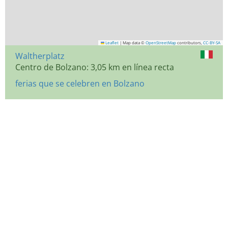
Leaflet
|
Map data ©
OpenStreetMap
contributors,
CC-BY-SA
Waltherplatz
Centro de Bolzano: 3,05 km en línea recta
ferias que se celebren en Bolzano