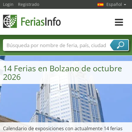
Login
Registrado
Español
Navega
toggle
Nombres de ferias
Países
Ciudades
Sectores de ferias
14 Ferias en Bolzano de octubre
Sectores de proveedor de servicios
2026
Calendario de exposiciones con actualmente 14 ferias