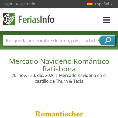
Login
Registrado
Español
Navega
toggle
Nombres de ferias
Países
Ciudades
Sectores de ferias
Mercado Navideño Romántico
Sectores de proveedor de servicios
Ratisbona
20. nov. - 23. dic. 2026 | Mercado navideño en el
castillo de Thurn & Taxis