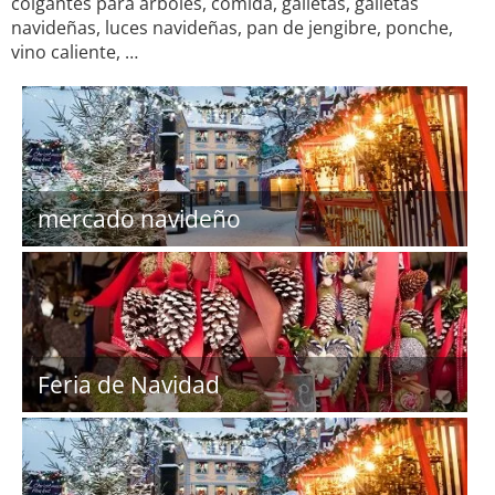
colgantes para árboles, comida, galletas, galletas
navideñas, luces navideñas, pan de jengibre, ponche,
vino caliente, …
mercado navideño
Feria de Navidad