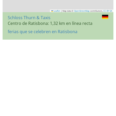
Leaflet
|
Map data ©
OpenStreetMap
contributors,
CC-BY-SA
Schloss Thurn & Taxis
Centro de Ratisbona: 1,32 km en línea recta
ferias que se celebren en Ratisbona