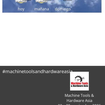
hoy
mañana
domingo
#machinetoolsandhardwareasia
Machine Tools &
Hardware Asia