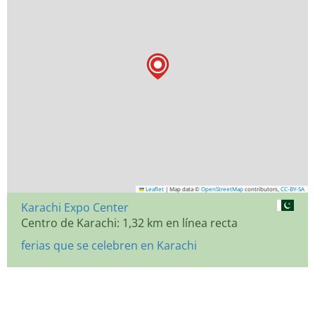
Leaflet
|
Map data ©
OpenStreetMap
contributors,
CC-BY-SA
Karachi Expo Center
Centro de Karachi: 1,32 km en línea recta
ferias que se celebren en Karachi