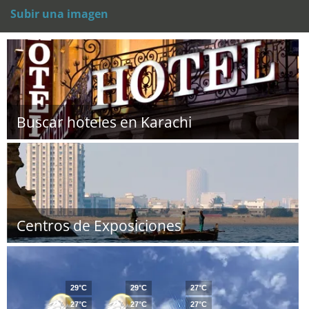
Subir una imagen
Buscar hoteles en Karachi
Centros de Exposiciones
29°C
29°C
27°C
27°C
27°C
27°C