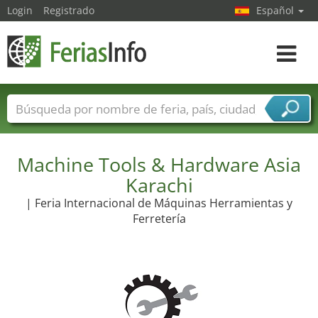
Login
Registrado
Español
Navega
toggle
Nombres de ferias
Países
Ciudades
Sectores de ferias
Machine Tools & Hardware Asia
Sectores de proveedor de servicios
Karachi
| Feria Internacional de Máquinas Herramientas y
Ferretería