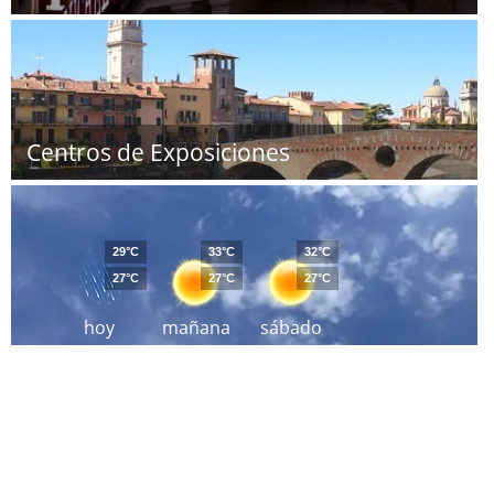
Centros de Exposiciones
29°C
33°C
32°C
27°C
27°C
27°C
hoy
mañana
sábado