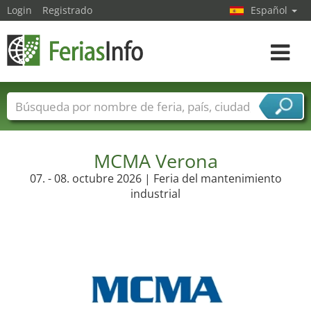
Login
Registrado
Español
Navega
toggle
Nombres de ferias
Países
Ciudades
Sectores de ferias
Sectores de proveedor de servicios
MCMA Verona
07. - 08. octubre 2026 | Feria del mantenimiento
industrial