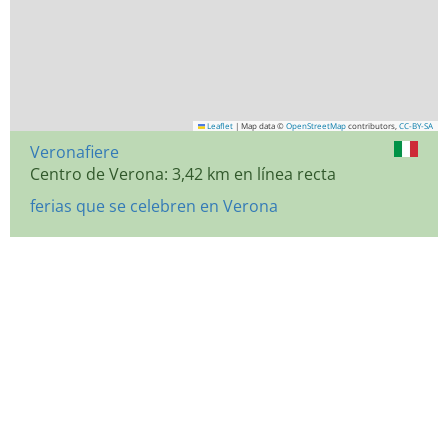
Leaflet
|
Map data ©
OpenStreetMap
contributors,
CC-BY-SA
Veronafiere
Centro de Verona: 3,42 km en línea recta
ferias que se celebren en Verona