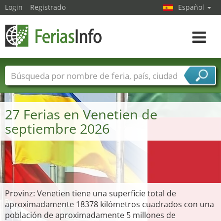
Login
Registrado
Español
Navega
toggle
Nombres de ferias
Países
Ciudades
Sectores de ferias
27 Ferias en Venetien de
Sectores de proveedor de servicios
septiembre 2026
Provinz: Venetien tiene una superficie total de
aproximadamente 18378 kilómetros cuadrados con una
población de aproximadamente 5 millones de