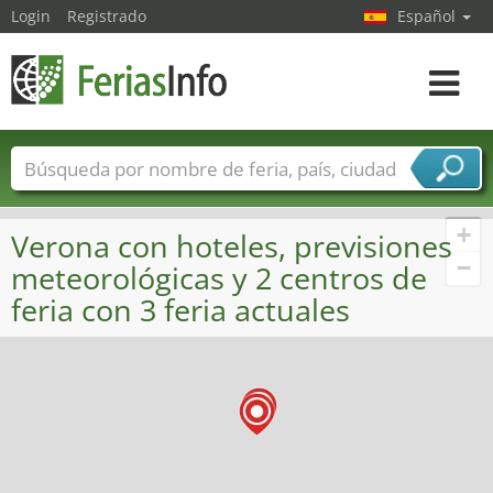
Login
Registrado
Español
Navega
toggle
Nombres de ferias
Países
Ciudades
Sectores de ferias
+
Verona con hoteles, previsiones
Sectores de proveedor de servicios
−
meteorológicas y 2 centros de
feria con 3 feria actuales