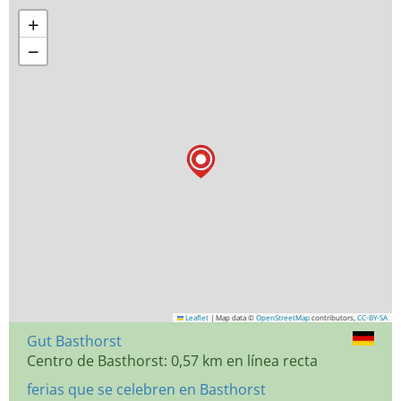
+
−
Leaflet
|
Map data ©
OpenStreetMap
contributors,
CC-BY-SA
Gut Basthorst
Centro de Basthorst: 0,57 km en línea recta
ferias que se celebren en Basthorst