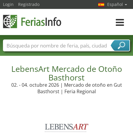
Login
Registrado
Español
Navega
toggle
Nombres de ferias
Países
Ciudades
Sectores de ferias
LebensArt Mercado de Otoño
Sectores de proveedor de servicios
Basthorst
02. - 04. octubre 2026 | Mercado de otoño en Gut
Basthorst | Feria Regional