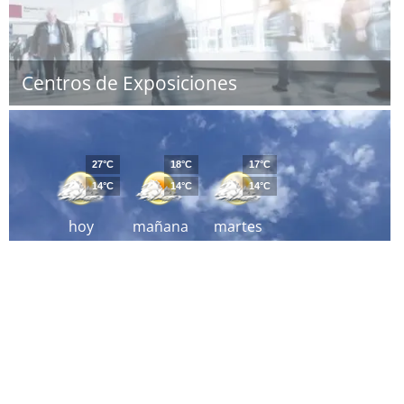
Centros de Exposiciones
27°C
18°C
17°C
14°C
14°C
14°C
hoy
mañana
martes