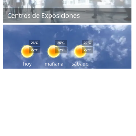
Centros de Exposiciones
26°C
25°C
22°C
22°C
22°C
22°C
hoy
mañana
sábado