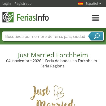
Login
Registrado
Español
Navega
toggle
Nombres de ferias
Países
Ciudades
Sectores de ferias
Sectores de proveedor de servicios
Just Married Forchheim
04. noviembre 2026 | Feria de bodas en Forchheim |
Feria Regional