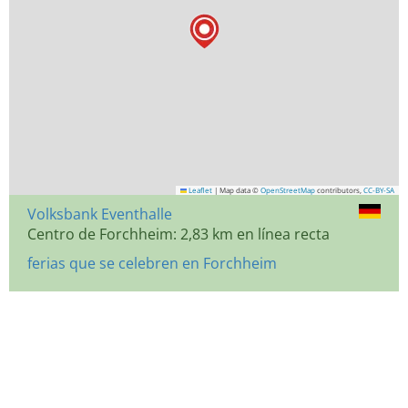
Leaflet
|
Map data ©
OpenStreetMap
contributors,
CC-BY-SA
Volksbank Eventhalle
Centro de Forchheim: 2,83 km en línea recta
ferias que se celebren en Forchheim