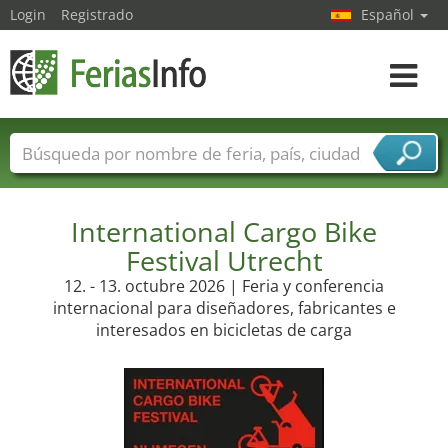
Login
Registrado
Español
Navega
toggle
Nombres de ferias
Países
Ciudades
Sectores de ferias
Sectores de proveedor de servicios
International Cargo Bike
Festival Utrecht
12. - 13. octubre 2026 | Feria y conferencia
internacional para diseñadores, fabricantes e
interesados en bicicletas de carga