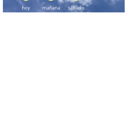
hoy
mañana
sábado