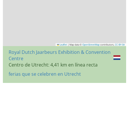
Leaflet
|
Map data ©
OpenStreetMap
contributors,
CC-BY-SA
Royal Dutch Jaarbeurs Exhibition & Convention
Centre
Centro de Utrecht: 4,41 km en línea recta
ferias que se celebren en Utrecht