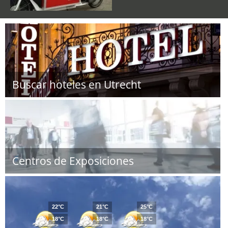
Buscar hoteles en Utrecht
Centros de Exposiciones
22°C
21°C
25°C
18°C
18°C
18°C