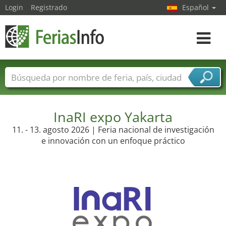
Login
Registrado
Español
Navega
toggle
Nombres de ferias
Países
Ciudades
Sectores de ferias
Sectores de proveedor de servicios
InaRI expo Yakarta
11. - 13. agosto 2026 | Feria nacional de investigación
e innovación con un enfoque práctico