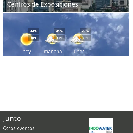
Centros de Exposiciones
33°C
34°C
29°C
30°C
30°C
30°C
hoy
mañana
lunes
Junto
Otros eventos