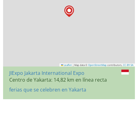
Leaflet
|
Map data ©
OpenStreetMap
contributors,
CC-BY-SA
JIExpo Jakarta International Expo
Centro de Yakarta: 14,82 km en línea recta
ferias que se celebren en Yakarta