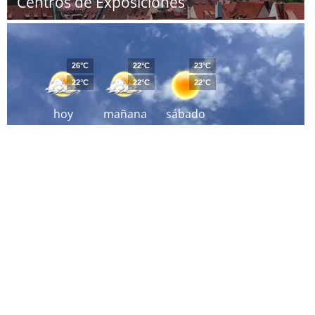
Centros de Exposiciones
26°C
22°C
23°C
22°C
22°C
22°C
hoy
mañana
sábado