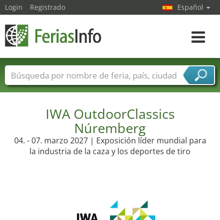
Login
Registrado
Español
Navega
toggle
Nombres de ferias
Países
Ciudades
Sectores de ferias
Sectores de proveedor de servicios
IWA OutdoorClassics
Núremberg
04. - 07. marzo 2027 | Exposición líder mundial para
la industria de la caza y los deportes de tiro