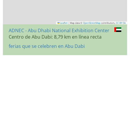
Leaflet
|
Map data ©
OpenStreetMap
contributors,
CC-BY-SA
ADNEC - Abu Dhabi National Exhibition Center
Centro de Abu Dabi: 8,79 km en línea recta
ferias que se celebren en Abu Dabi