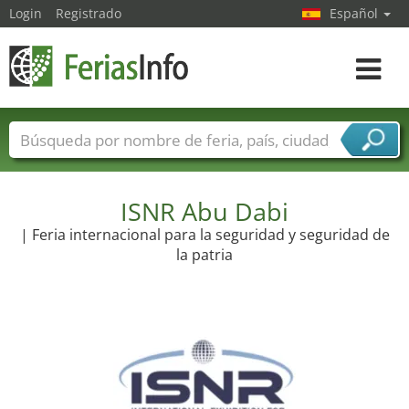
Login
Registrado
Español
Navega
toggle
Nombres de ferias
Países
Ciudades
Sectores de ferias
Sectores de proveedor de servicios
ISNR Abu Dabi
| Feria internacional para la seguridad y seguridad de
la patria