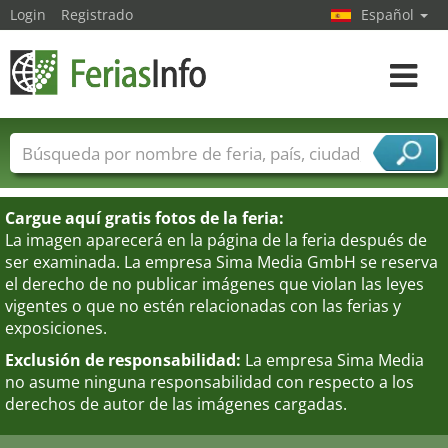
Login
Registrado
Español
Navega
toggle
Nombres de ferias
Países
Ciudades
Sectores de ferias
Cargue aquí gratis fotos de la feria:
Sectores de proveedor de servicios
La imagen aparecerá en la página de la feria después de
ser examinada. La empresa Sima Media GmbH se reserva
el derecho de no publicar imágenes que violan las leyes
vigentes o que no estén relacionadas con las ferias y
exposiciones.
Exclusión de responsabilidad:
La empresa Sima Media
no asume ninguna responsabilidad con respecto a los
derechos de autor de las imágenes cargadas.