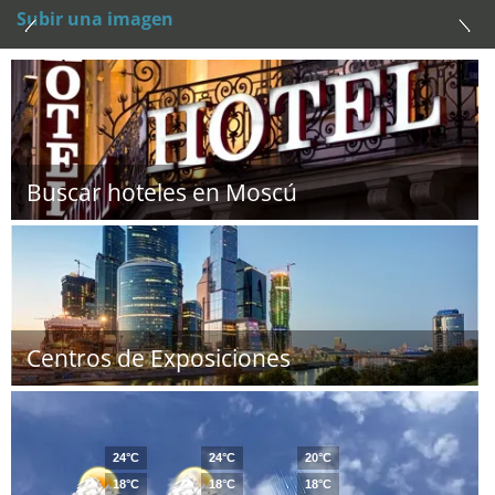
Subir una imagen
Buscar hoteles en Moscú
Centros de Exposiciones
24°C
24°C
20°C
18°C
18°C
18°C