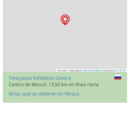
Leaflet
|
Map data ©
OpenStreetMap
contributors,
CC-BY-SA
Timiryazev Exhibition Centre
Centro de Moscú: 13,50 km en línea recta
ferias que se celebren en Moscú