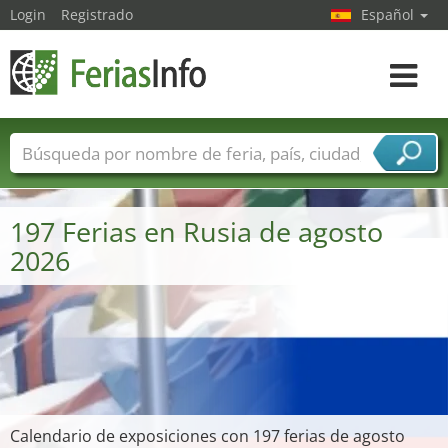
Login
Registrado
Español
Navega
toggle
Nombres de ferias
Países
Ciudades
Sectores de ferias
197 Ferias en Rusia de agosto
Sectores de proveedor de servicios
2026
Calendario de exposiciones con 197 ferias de agosto