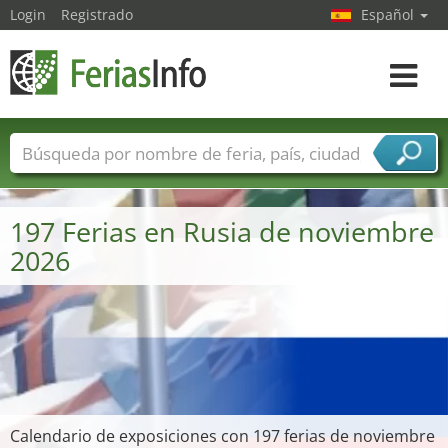
Login
Registrado
Español
Navega
toggle
Nombres de ferias
Países
Ciudades
Sectores de ferias
197 Ferias en Rusia de noviembre
Sectores de proveedor de servicios
2026
Calendario de exposiciones con 197 ferias de noviembre