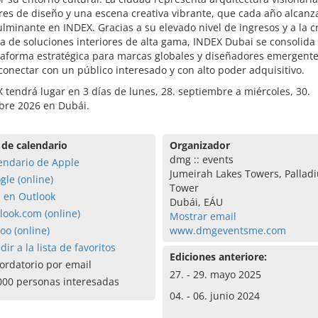
es de diseño y una escena creativa vibrante, que cada año alcanz
lminante en INDEX. Gracias a su elevado nivel de ingresos y a la c
 de soluciones interiores de alta gama, INDEX Dubai se consolid
taforma estratégica para marcas globales y diseñadores emergent
onectar con un público interesado y con alto poder adquisitivo.
 tendrá lugar en 3 días de lunes, 28. septiembre a miércoles, 30.
bre 2026 en Dubái.
 de calendario
Organizador
dmg :: events
endario de Apple
Jumeirah Lakes Towers, Pallad
gle (online)
Tower
a en Outlook
Dubái, EÁU
look.com (online)
Mostrar email
oo (online)
www.dmgeventsme.com
dir a la lista de favoritos
Ediciones anteriore:
ordatorio por email
27. - 29. mayo 2025
000 personas interesadas
04. - 06. junio 2024