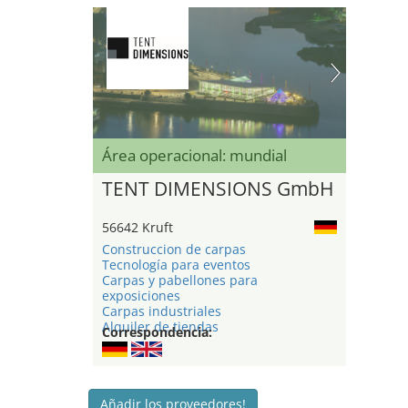
Área operacional: mundial
TENT DIMENSIONS GmbH
56642 Kruft
Construccion de carpas
Tecnología para eventos
Carpas y pabellones para
exposiciones
Carpas industriales
Alquiler de tiendas
Correspondencia:
Añadir los proveedores!