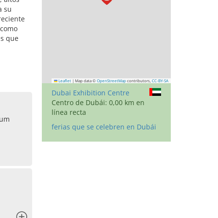
a su
reciente
a como
es que
Leaflet
|
Map data ©
OpenStreetMap
contributors,
CC-BY-SA
Dubai Exhibition Centre
Centro de Dubái: 0,00 km en
línea recta
ium
ferias que se celebren en Dubái
x