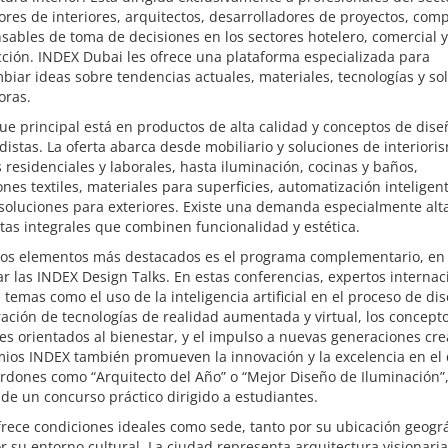
res de interiores, arquitectos, desarrolladores de proyectos, com
sables de toma de decisiones en los sectores hotelero, comercial y
ción. INDEX Dubai les ofrece una plataforma especializada para
biar ideas sobre tendencias actuales, materiales, tecnologías y so
oras.
ue principal está en productos de alta calidad y conceptos de dise
istas. La oferta abarca desde mobiliario y soluciones de interiori
 residenciales y laborales, hasta iluminación, cocinas y baños,
ones textiles, materiales para superficies, automatización inteligen
soluciones para exteriores. Existe una demanda especialmente alt
as integrales que combinen funcionalidad y estética.
los elementos más destacados es el programa complementario, en
ar las INDEX Design Talks. En estas conferencias, expertos internac
temas como el uso de la inteligencia artificial en el proceso de dis
ación de tecnologías de realidad aumentada y virtual, los concept
es orientados al bienestar, y el impulso a nuevas generaciones cre
ios INDEX también promueven la innovación y la excelencia en el 
rdones como “Arquitecto del Año” o “Mejor Diseño de Iluminación”
e un concurso práctico dirigido a estudiantes.
rece condiciones ideales como sede, tanto por su ubicación geográ
 su entorno cultural. La ciudad representa arquitectura visionaria,