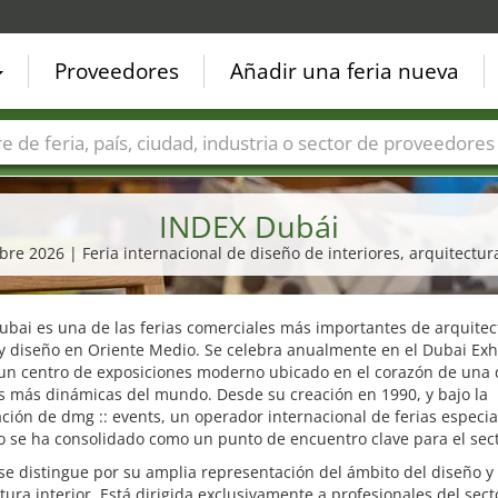
Proveedores
Añadir una feria nueva
Países
Ciudades
Sectores de ferias
Sectores de prove
INDEX Dubái
mbre 2026 | Feria internacional de diseño de interiores, arquitectu
bai es una de las ferias comerciales más importantes de arquitec
 y diseño en Oriente Medio. Se celebra anualmente en el Dubai Exh
 un centro de exposiciones moderno ubicado en el corazón de una 
s más dinámicas del mundo. Desde su creación en 1990, y bajo la
ción de dmg :: events, un operador internacional de ferias especia
o se ha consolidado como un punto de encuentro clave para el sect
 se distingue por su amplia representación del ámbito del diseño y 
tura interior. Está dirigida exclusivamente a profesionales del sec