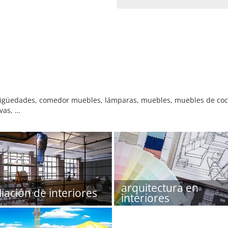
ntigüedades, comedor muebles, lámparas, muebles, muebles de coci
ivas, …
arquitectura en
iación de interiores
interiores