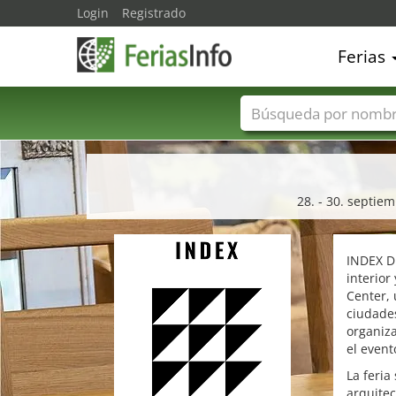
Login
Registrado
Ferias
Nombres de ferias
28. - 30. septie
INDEX Du
interior
Center,
ciudade
organiza
el event
La feria
arquitec