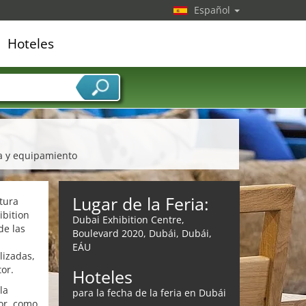
Español
Hoteles
edor de servicios
ra y equipamiento
Lugar de la Feria:
tura
ibition
Dubai Exhibition Centre,
de las
Boulevard 2020, Dubái, Dubái,
EÁU
lizadas,
or.
Hoteles
la
para la fecha de la feria en Dubái
tor, como