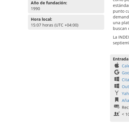
Año de fundación:
estándar
1990
punto cu
demanda
Hora local:
una pla
15:07 horas (UTC +04:00)
buscan c
La INDEX
septiem
Entrada
Cal
Goo
Cit
Out
Yah
Aña
Rec
< 1