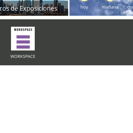
hoy
mañana
do
ros de Exposiciones
WORKSPACE