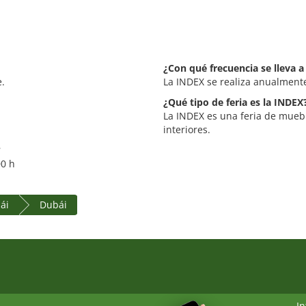
¿Con qué frecuencia se lleva a
e.
La INDEX se realiza anualment
¿Qué tipo de feria es la INDEX
La INDEX es una feria de muebl
interiores.
?
00 h
ái
Dubái
I