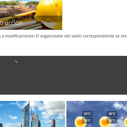
trucción
s y modificaciones! El organizador del salón correspondiente se re
34°C
36°C
34°C
34°C