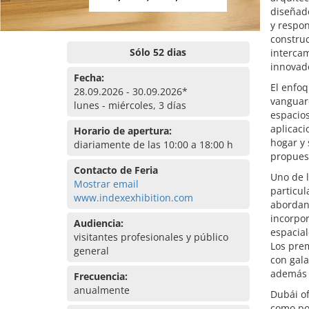
diseñado
y respon
construc
Sólo 52 dias
intercam
innovad
Fecha:
El enfoq
28.09.2026 - 30.09.2026*
vanguard
lunes - miércoles, 3 días
espacios
aplicaci
Horario de apertura:
hogar y 
diariamente de las 10:00 a 18:00 h
propuest
Contacto de Feria
Uno de 
Mostrar email
particul
www.indexexhibition.com
abordan 
incorpor
Audiencia:
espacial
visitantes profesionales y público
Los prem
general
con gala
además d
Frecuencia:
anualmente
Dubái of
como por