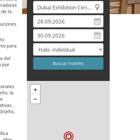
pradores
 de la
luciones
ño
smo para
te del
a por
ionales
+
eño, la
−
os
ativas.
diseño,
,
fica
 altos