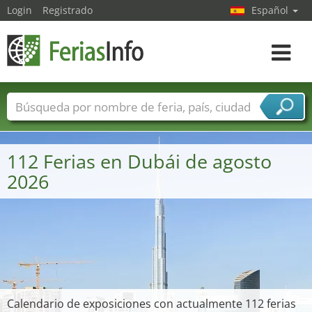
Login
Registrado
Español
Navega
toggle
Nombres de ferias
Países
Ciudades
Sectores de ferias
112 Ferias en Dubái de agosto
Sectores de proveedor de servicios
2026
Calendario de exposiciones con actualmente 112 ferias