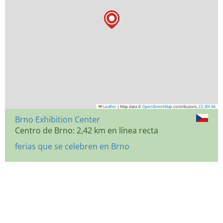
Leaflet
|
Map data ©
OpenStreetMap
contributors,
CC-BY-SA
Brno Exhibition Center
Centro de Brno: 2,42 km en línea recta
ferias que se celebren en Brno