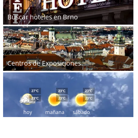
Buscar hoteles en Brno
Centros de Exposiciones
27°C
23°C
23°C
23°C
23°C
23°C
hoy
mañana
sábado