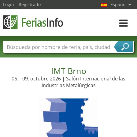
Login
Registrado
Español
Navega
toggle
Nombres de ferias
Países
Ciudades
Sectores de ferias
Sectores de proveedor de servicios
IMT Brno
06. - 09. octubre 2026 | Salón Internacional de las
Industrias Metalúrgicas