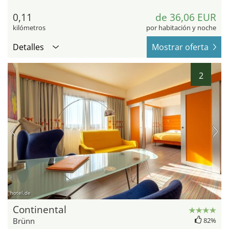
0,11
de 36,06 EUR
kilómetros
por habitación y noche
Detalles
Mostrar oferta
2
hotel.de
Continental
Brünn
82%