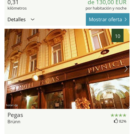
0,31
de 130,00 EUR
kilómetros
por habitación y noche
Detalles
Mostrar oferta
10
hotel.de
Pegas
Brünn
82%