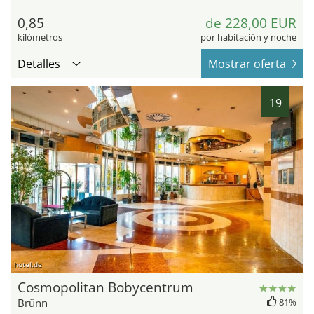
0,85
de 228,00 EUR
kilómetros
por habitación y noche
Detalles
Mostrar oferta
19
hotel.de
Cosmopolitan Bobycentrum
Brünn
81%