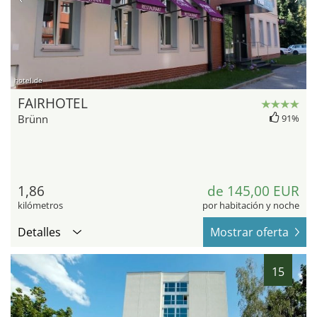
hotel.de
FAIRHOTEL
Brünn
91%
1,86
de 145,00 EUR
kilómetros
por habitación y noche
Detalles
Mostrar oferta
15