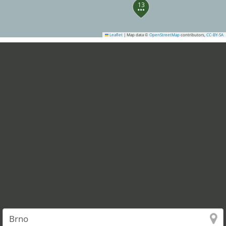
13
Leaflet
|
Map data ©
OpenStreetMap
contributors,
CC-BY-SA
32