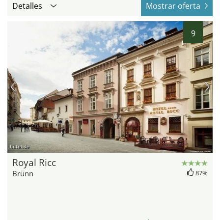
Detalles
Mostrar oferta
9
hotel.de
Royal Ricc
Brünn
87%