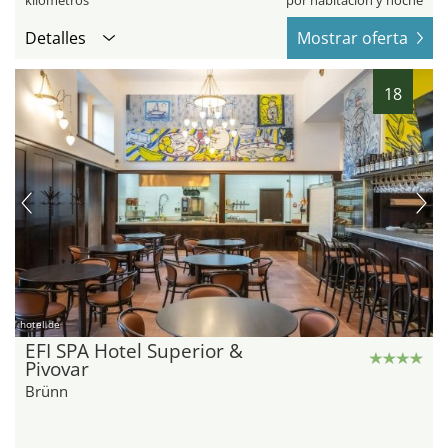
kilómetros
por habitación y noche
Detalles
Mostrar oferta
18
hotel.de
EFI SPA Hotel Superior &
Pivovar
Brünn