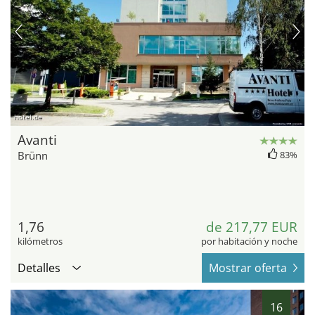
hotel.de
Avanti
Brünn
83%
1,76
de 217,77 EUR
kilómetros
por habitación y noche
Detalles
Mostrar oferta
16