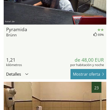
hotel.de
Pyramida
Brünn
69%
1,21
de 48,00 EUR
kilómetros
por habitación y noche
Detalles
Mostrar oferta
23