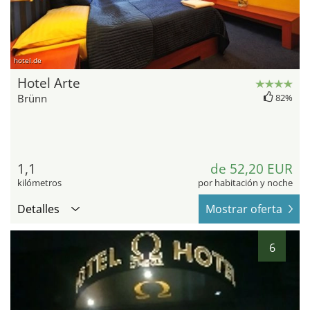
hotel.de
Hotel Arte
Brünn
82%
1,1
de 52,20 EUR
kilómetros
por habitación y noche
Detalles
Mostrar oferta
6