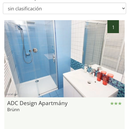
1
hotel.de
ADC Design Apartmány
Brünn