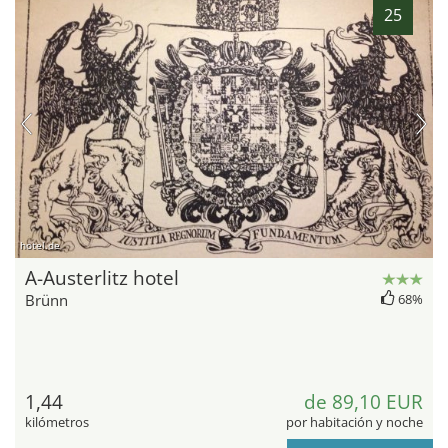
25
hotel.de
A-Austerlitz hotel
Brünn
68%
1,44
de 89,10 EUR
kilómetros
por habitación y noche