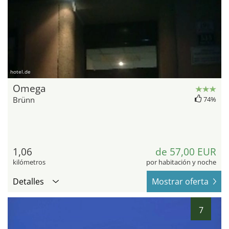
hotel.de
Omega
Brünn
74%
1,06
de 57,00 EUR
kilómetros
por habitación y noche
Detalles
Mostrar oferta
7