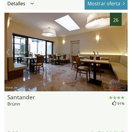
Detalles
Mostrar oferta
26
hotel.de
Santander
Brünn
91%