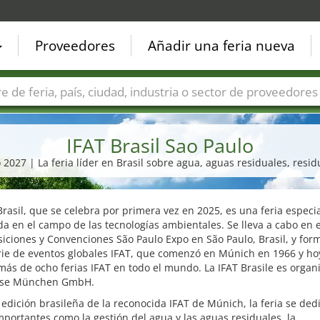
Proveedores
Añadir una feria nueva
Países
Ciudades
Sectores de ferias
Sectores de prove
IFAT Brasil Sao Paulo
o 2027 | La feria líder en Brasil sobre agua, aguas residuales, resid
Brasil, que se celebra por primera vez en 2025, es una feria especi
a en el campo de las tecnologías ambientales. Se lleva a cabo en 
iciones y Convenciones São Paulo Expo en São Paulo, Brasil, y for
rie de eventos globales IFAT, que comenzó en Múnich en 1966 y ho
más de ocho ferias IFAT en todo el mundo. La IFAT Brasile es organ
sse München GmbH.
edición brasileña de la reconocida IFAT de Múnich, la feria se ded
portantes como la gestión del agua y las aguas residuales, la