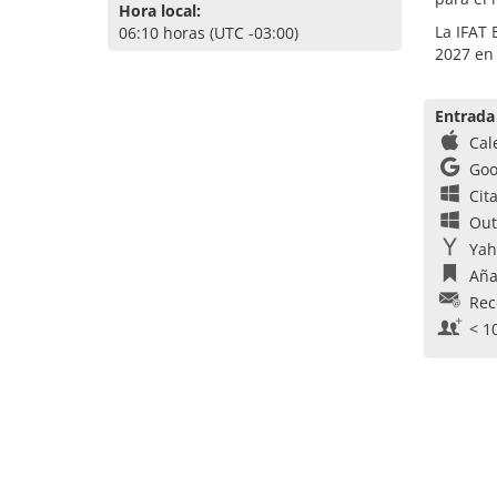
Hora local:
La IFAT 
06:10 horas (UTC -03:00)
2027 en 
Entrada
Cal
Goo
Cit
Out
Yah
Aña
Rec
< 1