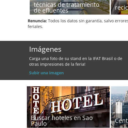
técnicas de tratamiento
reci
de efluentes
Renuncia:
Todos los datos sin garantía, salvo errore
feriales.
Imágenes
Carga una foto de su stand en la IFAT Brasil o de
otras impresiones de la feria!
Subir una imagen
Buscar hoteles en Sao
Cent
Paulo