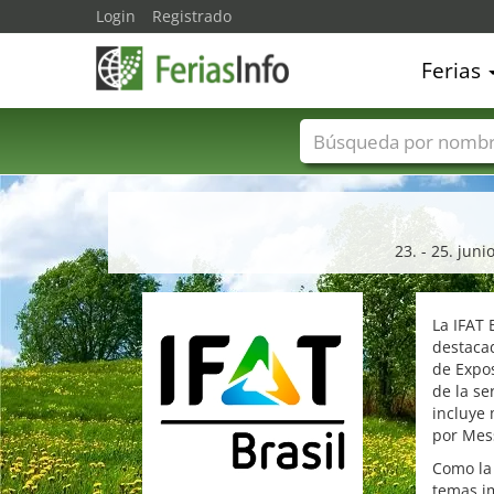
Login
Registrado
Ferias
Nombres de ferias
23. - 25. juni
La IFAT 
destacad
de Expos
de la se
incluye 
por Me
Como la 
temas im