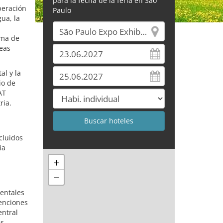
para la fecha de la feria en Sao
peración
Paulo
ua, la
ama de
eas
al y la
io de
AT
ria.
ncluidos
ia
+
−
n
ientales
venciones
entral
s.