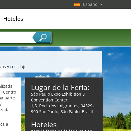
Español
Hoteles
edor de servicios
uos y reciclaje
Lugar de la Feria:
alizada
el Centro
São Paulo Expo Exhibition &
ma parte
Convention Center,
y
1,5, Rod. dos Imigrantes, 04329-
izada
900 Sao Paulo, São Paulo, Brasil
Hoteles
ica a