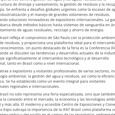
ructura de drenaje y saneamiento, la gestión de residuos y la recu
ía. Se enfrenta a desafíos globales urgentes como la escasez de ag
ndustrialización y el manejo de grandes volúmenes de residuos,
ando soluciones innovadoras de expositores internacionales. La g
 abarca desde métodos básicos hasta sistemas de vanguardia en ár
tamiento de aguas residuales, reciclaje y ahorro de energía.
Brasil refleja el compromiso de São Paulo con la protección ambient
de residuos, y proporciona una plataforma ideal para el intercamb
conocimientos. Un punto destacado de la feria es la Conferencia IF
donde se discuten las tendencias y desarrollos actuales de la indust
ye significativamente al intercambio tecnológico y al desarrollo
nal, tanto en Brasil como a nivel internacional.
 atrae a expositores y visitantes profesionales de varios sectores, i
logía ambiental, la gestión del agua y residuos, así como la eficienc
ca. Se ha establecido como un evento integral para visitantes
nales regionales e internacionales.
Brasil no solo representa una feria especializada, sino que tambié
a la conexión entre el mercado, la economía y las tecnologías amb
l y más allá. El moderno y accesible Centro de Exposiciones y Con
o Expo subraya la importancia de la IFAT Brasil como plataforma c
intercambio y desarrollo en el campo de las tecnologías ambientale