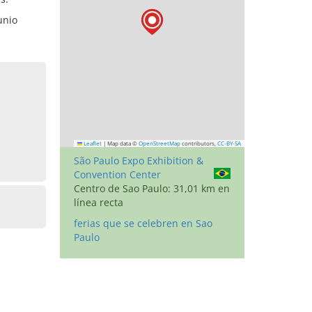
unio
Leaflet
|
Map data ©
OpenStreetMap
contributors,
CC-BY-SA
São Paulo Expo Exhibition &
Convention Center
Centro de Sao Paulo: 31,01 km en
línea recta
ferias que se celebren en Sao
Paulo