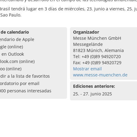
Brasil tendrá lugar en 3 días de miércoles, 23. junio a viernes, 25. j
Sao Paulo.
 de calendario
Organizador
Messe München GmbH
endario de Apple
Messegelände
gle (online)
81823 Múnich, Alemania
a en Outlook
Tel: +49 (0)89 94920720
look.com (online)
Fax: +49 (0)89 94920729
oo (online)
Mostrar email
www.messe-muenchen.de
dir a la lista de favoritos
ordatorio por email
Ediciones anteriore:
000 personas interesadas
25. - 27. junio 2025