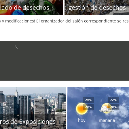
clado de desechos
gestión de desechos
s y modificaciones! El organizador del salón correspondiente se re
29°C
22°C
20°C
20°C
hoy
mañana
l
ros de Exposiciones