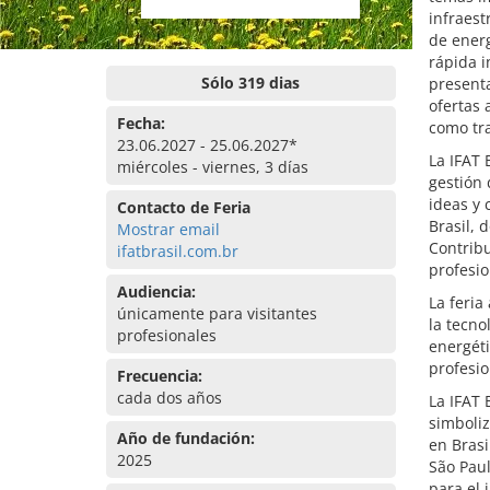
infraest
de energ
rápida i
Sólo 319 dias
present
ofertas
Fecha:
como tra
23.06.2027 - 25.06.2027*
La IFAT 
miércoles - viernes, 3 días
gestión 
ideas y 
Contacto de Feria
Brasil, 
Mostrar email
Contribu
ifatbrasil.com.br
profesio
Audiencia:
La feria
únicamente para visitantes
la tecno
profesionales
energéti
profesio
Frecuencia:
cada dos años
La IFAT 
simboliz
Año de fundación:
en Brasi
2025
São Paul
para el 