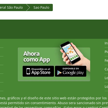
eral São Paulo
Sao Paulo
I
P
Fe
Ca
L
L
, gráficos y el diseño de este sitio web están protegidos por los 
 está permitido sin consentimiento. Abuso sera sancionado sin prev
ropiedad de las respectivas compañías. ¡Salvo error o cambio! Camb