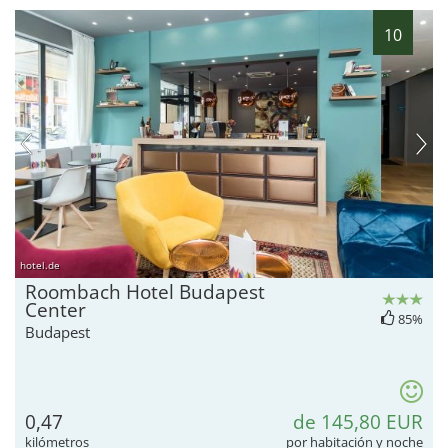
10
hotel.de
Roombach Hotel Budapest
Center
85%
Budapest
0,47
de 145,80 EUR
kilómetros
por habitación y noche