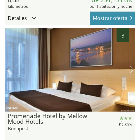
0,58
de 254,15 EUR
kilómetros
por habitación y noche
Detalles
Mostrar oferta
3
hotel.de
Promenade Hotel by Mellow
Mood Hotels
85%
Budapest