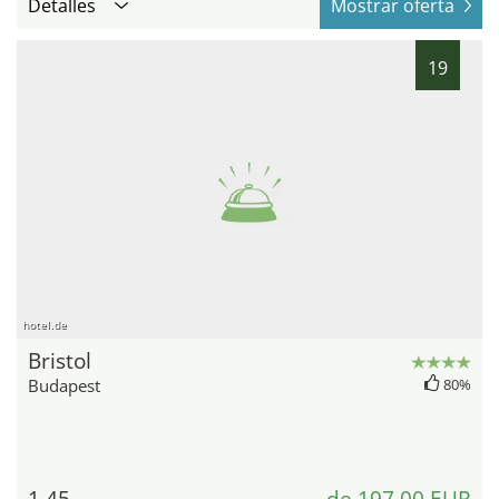
Detalles
Mostrar oferta
19
hotel.de
Bristol
Budapest
80%
1,45
de 197,00 EUR