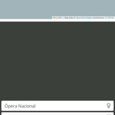
Leaflet
|
Map data ©
OpenStreetMap
contributors,
CC-BY-SA