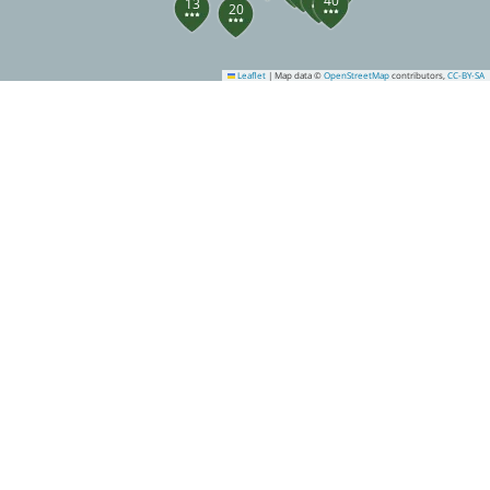
40
13
20
Leaflet
|
Map data ©
OpenStreetMap
contributors,
CC-BY-SA