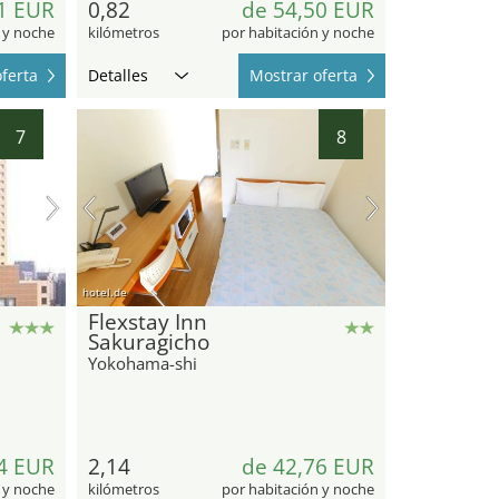
1 EUR
0,82
de 54,50 EUR
 y noche
kilómetros
por habitación y noche
ferta
Detalles
Mostrar oferta
7
8
hotel.de
Flexstay Inn
Sakuragicho
Yokohama-shi
4 EUR
2,14
de 42,76 EUR
 y noche
kilómetros
por habitación y noche