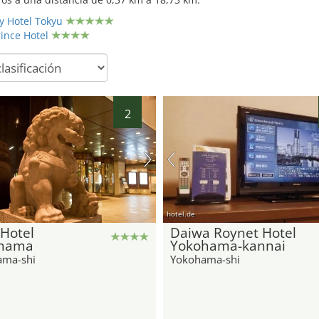
 Hotel Tokyu
ince Hotel
2
hotel.de
Hotel
Daiwa Roynet Hotel
hama
Yokohama-kannai
ama-shi
Yokohama-shi