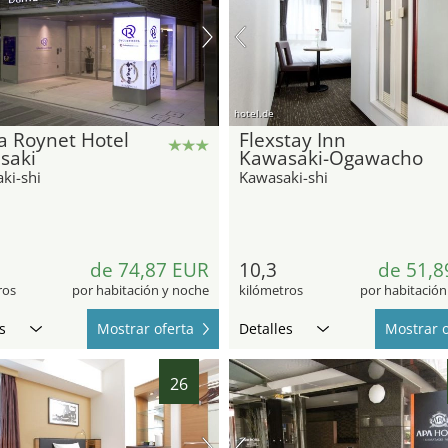
hotel.de
a Roynet Hotel
Flexstay Inn
saki
Kawasaki-Ogawacho
ki-shi
Kawasaki-shi
2
de 74,87 EUR
10,3
de 51,8
ros
por habitación y noche
kilómetros
por habitación
s
Mostrar oferta
Detalles
Mostrar o
26