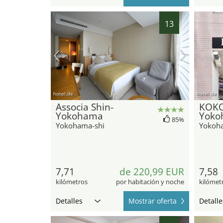
13
hotel.de
hotel.de
Associa Shin-
KOKO
Yokohama
Yoko
85%
Yokohama-shi
Yokoh
7,71
de 220,99 EUR
7,58
kilómetros
por habitación y noche
kilómet
Detalles
Mostrar oferta
Detalle