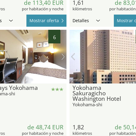
de 113,40 EUR
1,61
de 83,0
ros
por habitación y noche
kilómetros
por habitación
s
Mostrar oferta
Detalles
Mostrar o
6
hotel.de
ays Yokohama
Yokohama
Sakuragicho
ama-shi
Washington Hotel
Yokohama-shi
de 48,74 EUR
1,82
de 50,1
ros
por habitación y noche
kilómetros
por habitación