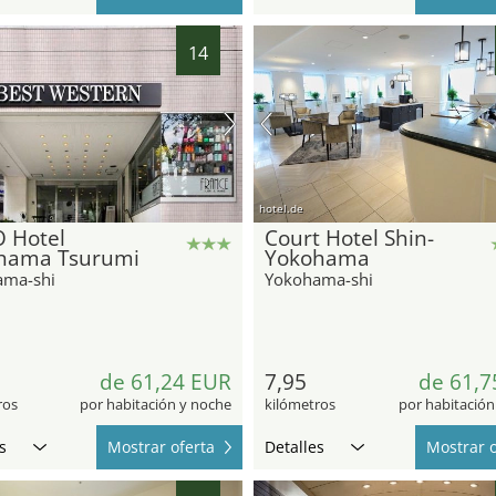
14
hotel.de
 Hotel
Court Hotel Shin-
hama Tsurumi
Yokohama
ama-shi
Yokohama-shi
de 61,24 EUR
7,95
de 61,7
ros
por habitación y noche
kilómetros
por habitación
s
Mostrar oferta
Detalles
Mostrar o