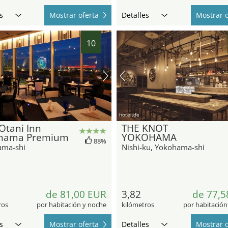
s
Mostrar oferta
Detalles
Mostrar o
10
hotel.de
Otani Inn
THE KNOT
hama Premium
YOKOHAMA
88%
ama-shi
Nishi-ku, Yokohama-shi
de 81,00 EUR
3,82
de 77,5
ros
por habitación y noche
kilómetros
por habitación
s
Mostrar oferta
Detalles
Mostrar o