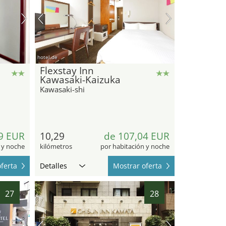
hotel.de
Flexstay Inn
Kawasaki-Kaizuka
Kawasaki-shi
9 EUR
10,29
de 107,04 EUR
 y noche
kilómetros
por habitación y noche
ferta
Detalles
Mostrar oferta
27
28