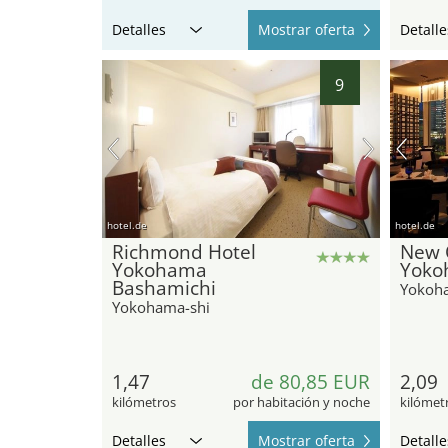
Detalles
Mostrar oferta
Detalle
9
hotel.de
hotel.de
Richmond Hotel
New 
Yokohama
Yoko
Bashamichi
Yokoh
Yokohama-shi
1,47
de 80,85 EUR
2,09
kilómetros
por habitación y noche
kilómet
Detalles
Mostrar oferta
Detalle