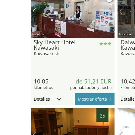
hotel.de
hotel.de
Sky Heart Hotel
Daiw
Kawasaki
Kawa
Kawasaki-shi
Kawasa
10,05
de 51,21 EUR
10,4
kilómetros
por habitación y noche
kilómet
Detalles
Mostrar oferta
Detalle
25