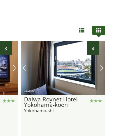
3
4
hotel.de
Daiwa Roynet Hotel
Yokohama-koen
Yokohama-shi