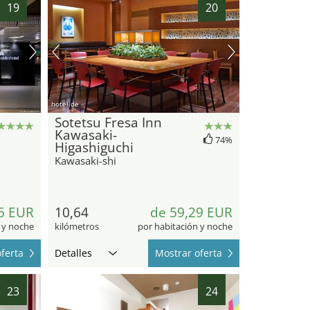
19
20
hotel.de
Sotetsu Fresa Inn
Kawasaki-
74%
Higashiguchi
Kawasaki-shi
5 EUR
10,64
de 59,29 EUR
 y noche
kilómetros
por habitación y noche
ferta
Detalles
Mostrar oferta
23
24