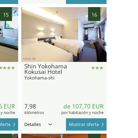
15
16
hotel.de
Shin Yokohama
Kokusai Hotel
Yokohama-shi
5 EUR
7,98
de 107,70 EUR
 y noche
kilómetros
por habitación y noche
ferta
Detalles
Mostrar oferta