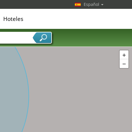
Español
Hoteles
edor de servicios
+
−