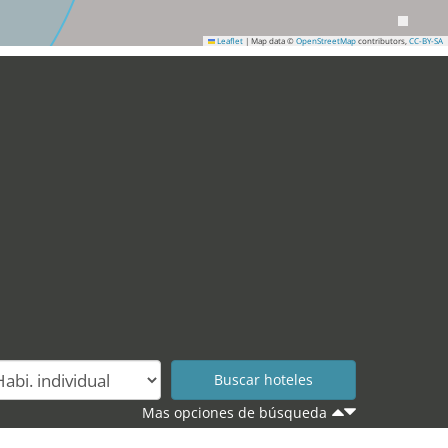
Leaflet
|
Map data ©
OpenStreetMap
contributors,
CC-BY-SA
Mas opciones de búsqueda