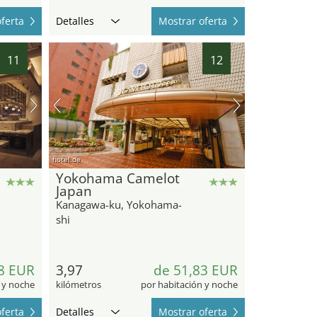
ferta
Detalles
Mostrar oferta
11
12
hotel.de
Yokohama Camelot
Japan
Kanagawa-ku, Yokohama-
shi
8 EUR
3,97
de 51,83 EUR
 y noche
kilómetros
por habitación y noche
ferta
Detalles
Mostrar oferta