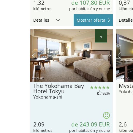
1,32
de 107,80 EUR
0,37
kilómetros
por habitación y noche
kilómet
Detalles
Mostrar oferta
Detalle
5
hotel.de
hotel.de
The Yokohama Bay
Myst
Hotel Tokyu
Yokoh
92%
Yokohama-shi
2,09
de 243,09 EUR
2,6
kilómetros
por habitación y noche
kilómet