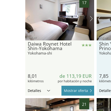
17
hotel.de
hotel.de
Daiwa Roynet Hotel
Shin
Shin-Yokohama
Princ
Yokohama-shi
Yokoh
8,01
de 113,19 EUR
7,85
kilómetros
por habitación y noche
kilómet
Detalles
Mostrar oferta
Detalle
21