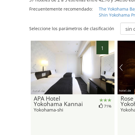
Frecuentemente recomendado:
The Yokohama Bay
Shin Yokohama Pr
Seleccione los parámetros de clasificación
1
hotel.de
hotel.de
APA Hotel
Rose 
Yokohama Kannai
Yoko
71%
Yokohama-shi
Yokoh