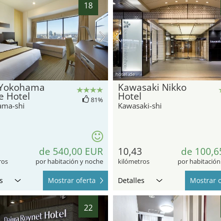
18
hotel.de
 Yokohama
Kawasaki Nikko
e Hotel
Hotel
81%
ama-shi
Kawasaki-shi
de 540,00 EUR
10,43
de 100,6
ros
por habitación y noche
kilómetros
por habitación
s
Mostrar oferta
Detalles
Mostrar o
22