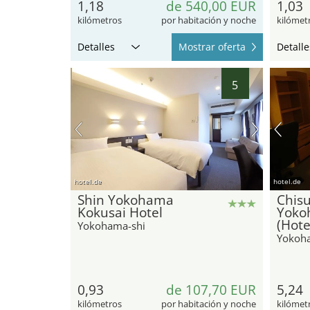
1,18
de 540,00 EUR
1,03
kilómetros
por habitación y noche
kilómet
Detalles
Mostrar oferta
Detalle
5
hotel.de
hotel.de
Shin Yokohama
Chisu
Kokusai Hotel
Yoko
(Hote
Yokohama-shi
Yokoh
0,93
de 107,70 EUR
5,24
kilómetros
por habitación y noche
kilómet