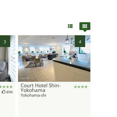
3
4
hotel.de
Court Hotel Shin-
Yokohama
85%
Yokohama-shi