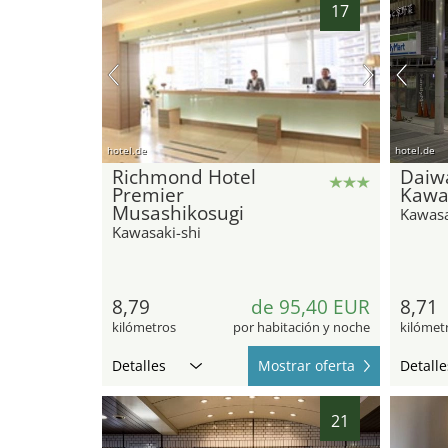
17
hotel.de
hotel.de
Richmond Hotel
Daiw
Premier
Kawa
Musashikosugi
Kawasa
Kawasaki-shi
8,79
de 95,40 EUR
8,71
kilómetros
por habitación y noche
kilómet
Detalles
Mostrar oferta
Detalle
21