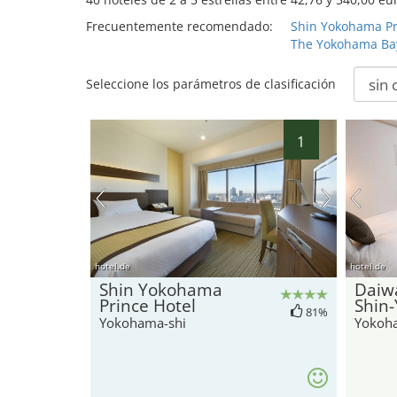
Frecuentemente recomendado:
Shin Yokohama Pr
The Yokohama Bay
Seleccione los parámetros de clasificación
1
hotel.de
hotel.de
Shin Yokohama
Daiw
Prince Hotel
Shin
81%
Yokohama-shi
Yokoh