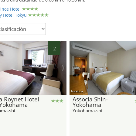
ince Hotel
 Hotel Tokyu
2
hotel.de
a Roynet Hotel
Associa Shin-
-Yokohama
Yokohama
ama-shi
Yokohama-shi