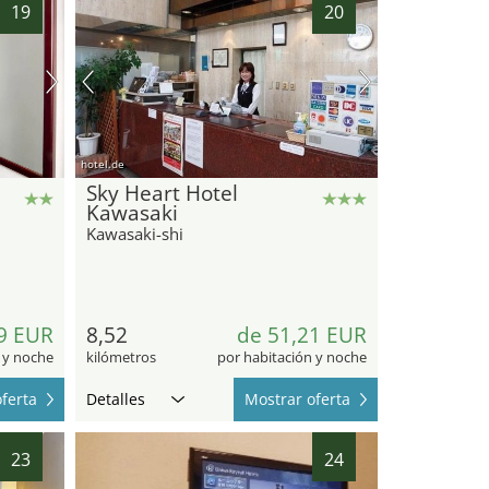
19
20
hotel.de
Sky Heart Hotel
Kawasaki
Kawasaki-shi
9 EUR
8,52
de 51,21 EUR
 y noche
kilómetros
por habitación y noche
ferta
Detalles
Mostrar oferta
23
24