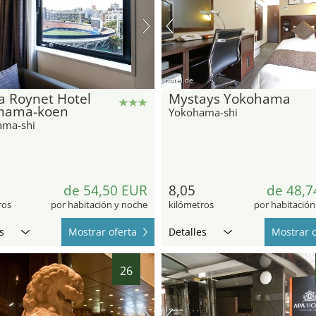
hotel.de
a Roynet Hotel
Mystays Yokohama
hama-koen
Yokohama-shi
ama-shi
de 54,50 EUR
8,05
de 48,7
ros
por habitación y noche
kilómetros
por habitación
s
Mostrar oferta
Detalles
Mostrar o
26