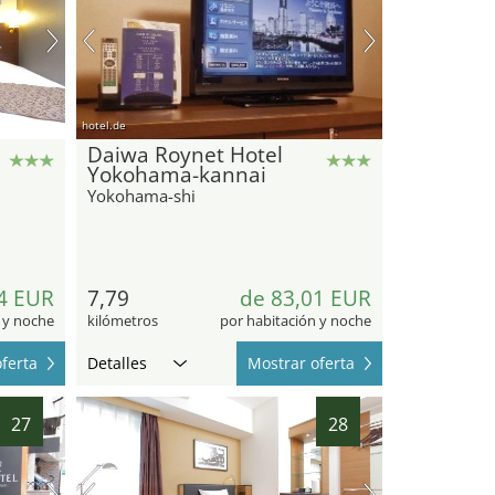
hotel.de
Daiwa Roynet Hotel
Yokohama-kannai
Yokohama-shi
4 EUR
7,79
de 83,01 EUR
 y noche
kilómetros
por habitación y noche
ferta
Detalles
Mostrar oferta
27
28