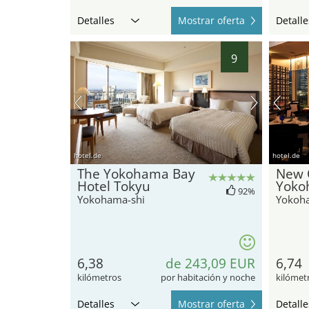
Detalles
Mostrar oferta
Detalle
9
hotel.de
hotel.de
The Yokohama Bay
New 
Hotel Tokyu
Yoko
92%
Yokohama-shi
Yokoh
6,38
de 243,09 EUR
6,74
kilómetros
por habitación y noche
kilómet
Detalles
Mostrar oferta
Detalle