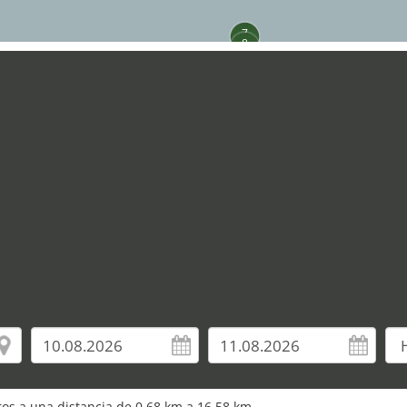
7
8
9
10
13
12
14
25
26
22
24
23
uros a una distancia de 0,68 km a 16,58 km.