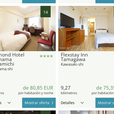
14
hotel.de
mond Hotel
Flexstay Inn
hama
Tamagawa
amichi
Kawasaki-shi
ama-shi
de 80,85 EUR
9,27
de 75,3
ros
por habitación y noche
kilómetros
por habitación
s
Mostrar oferta
Detalles
Mostrar o