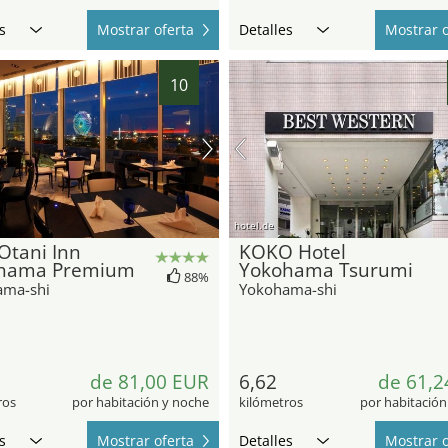
s
Mostrar oferta
Detalles
Mostrar o
10
hotel.de
Otani Inn
KOKO Hotel
hama Premium
Yokohama Tsurumi
88%
ama-shi
Yokohama-shi
de 81,00 EUR
6,62
de 61,2
ros
por habitación y noche
kilómetros
por habitación
s
Mostrar oferta
Detalles
Mostrar o