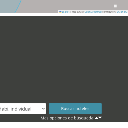
Leaflet
|
Map data ©
OpenStreetMap
contributors,
CC-BY-SA
Mas opciones de búsqueda