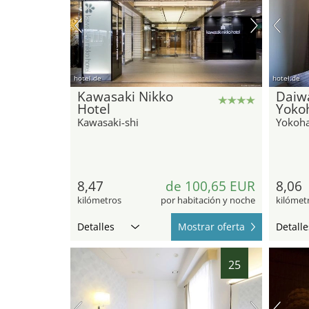
hotel.de
hotel.de
Kawasaki Nikko
Daiw
Hotel
Yoko
Kawasaki-shi
Yokoh
8,47
de 100,65 EUR
8,06
kilómetros
por habitación y noche
kilómet
Detalles
Mostrar oferta
Detalle
25