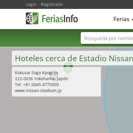
Login
Registrado
Ferias
Nombres de ferias
Hoteles cerca de Estadio Nissa
31
30
Kokusai Sogo Kyogi-jo
37
222-0036 Yokohama, Japón
Tel: +81 (0)45 4775000
www.nissan-stadium.jp