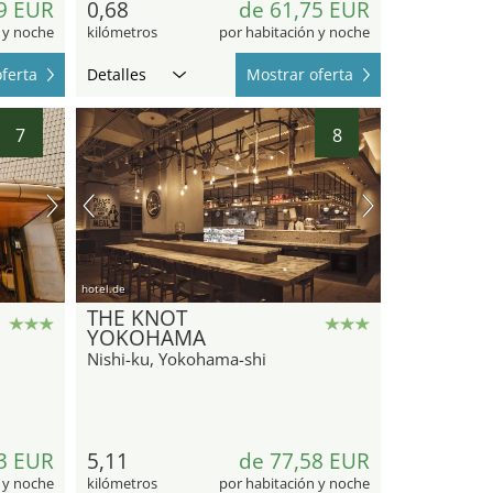
9 EUR
0,68
de 61,75 EUR
 y noche
kilómetros
por habitación y noche
ferta
Detalles
Mostrar oferta
7
8
hotel.de
THE KNOT
YOKOHAMA
Nishi-ku, Yokohama-shi
3 EUR
5,11
de 77,58 EUR
 y noche
kilómetros
por habitación y noche