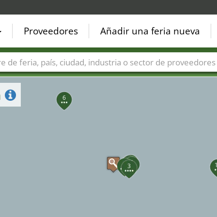
Proveedores
Añadir una feria nueva
15
17
Países
Ciudades
Sectores de ferias
Sectores de prove
n
6
2
5
1
4
3