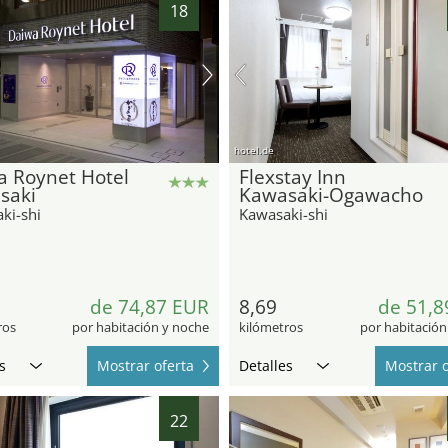
18
hotel.de
a Roynet Hotel
Flexstay Inn
saki
Kawasaki-Ogawacho
ki-shi
Kawasaki-shi
de 74,87 EUR
8,69
de 51,8
ros
por habitación y noche
kilómetros
por habitación
s
Mostrar oferta
Detalles
Mostrar o
22