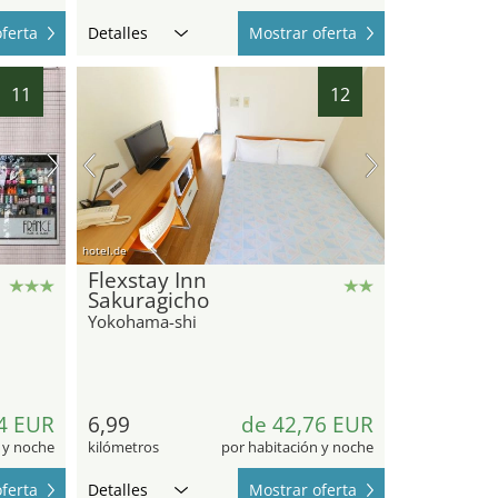
ferta
Detalles
Mostrar oferta
11
12
hotel.de
Flexstay Inn
Sakuragicho
Yokohama-shi
4 EUR
6,99
de 42,76 EUR
 y noche
kilómetros
por habitación y noche
ferta
Detalles
Mostrar oferta