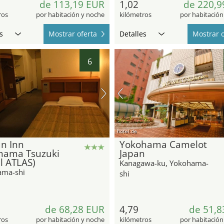
de 113,19 EUR
1,02
de 220,9
ros
por habitación y noche
kilómetros
por habitación
s
Mostrar oferta
Detalles
Mostrar o
6
hotel.de
n Inn
Yokohama Camelot
hama Tsuzuki
Japan
l ATLAS)
Kanagawa-ku, Yokohama-
ama-shi
shi
de 68,28 EUR
4,79
de 51,8
ros
por habitación y noche
kilómetros
por habitación