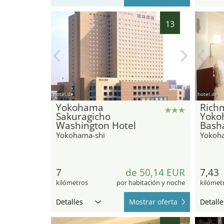
13
hotel.de
hotel.de
Yokohama
Rich
Sakuragicho
Yoko
Washington Hotel
Bash
Yokohama-shi
Yokoh
7
de 50,14 EUR
7,43
kilómetros
por habitación y noche
kilómet
Detalles
Mostrar oferta
Detalle