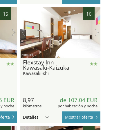
15
16
hotel.de
Flexstay Inn
Kawasaki-Kaizuka
Kawasaki-shi
5 EUR
8,97
de 107,04 EUR
 y noche
kilómetros
por habitación y noche
ferta
Detalles
Mostrar oferta